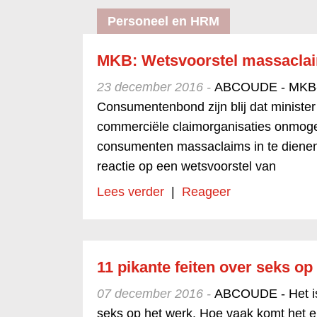
Personeel en HRM
MKB: Wetsvoorstel massaclai
23 december 2016 -
ABCOUDE - MKB-
Consumentenbond zijn blij dat minister 
commerciële claimorganisaties onmog
consumenten massaclaims in te dienen. D
reactie op een wetsvoorstel van
Lees verder
|
Reageer
11 pikante feiten over seks op
07 december 2016 -
ABCOUDE - Het is 
seks op het werk. Hoe vaak komt het ei