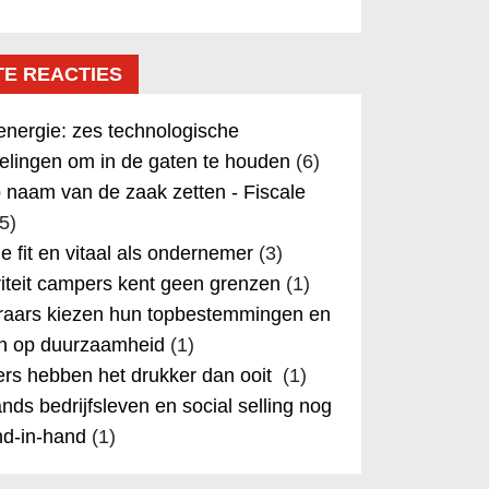
TE REACTIES
nergie: zes technologische
elingen om in de gaten te houden
(6)
 naam van de zaak zetten - Fiscale
5)
 je fit en vitaal als ondernemer
(3)
iteit campers kent geen grenzen
(1)
aars kiezen hun topbestemmingen en
in op duurzaamheid
(1)
rs hebben het drukker dan ooit
(1)
nds bedrijfsleven en social selling nog
nd-in-hand
(1)