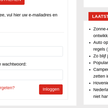
ee, vul hier uw e-mailadres en
LAATS
Zonne-e
ontwikk
Auto op
regels
(
Zo blijf
Popular
e wachtwoord:
Camper
zetten 
Hovenie
rgeten?
Nederla
niet ha