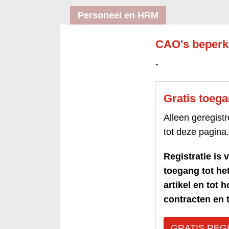
Personeel en HRM
CAO's beperk
-
Gratis toeg
Alleen geregis
tot deze pagina.
Registratie is v
toegang tot h
artikel en tot 
contracten en t
GRATIS REG