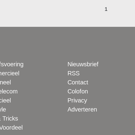
1
fsvoering
Nieuwsbrief
rcieel
RSS
neel
Contact
elecom
Colofon
ieel
Privacy
yle
Adverteren
 Tricks
 Voordeel