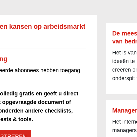
en kansen op arbeidsmarkt
De mees
van bedr
Het is van
ang
ideeën te
creëren om
treerde abonnees hebben toegang
onderspit 
olledig gratis en geeft u direct
et opgevraagde document of
Manager
honderden andere checklists,
ests & tools.
Het inter
managers
ISTREREN