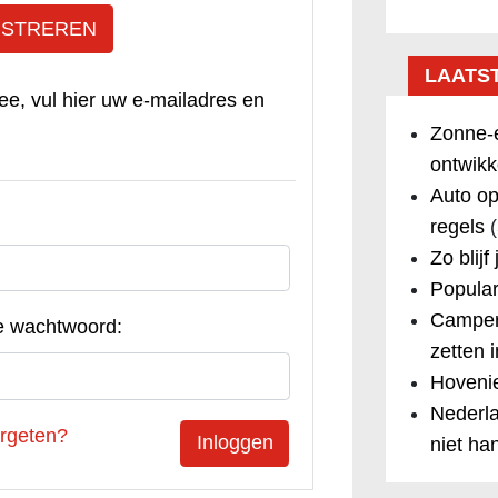
ISTREREN
LAATS
ee, vul hier uw e-mailadres en
Zonne-e
ontwikk
Auto op
regels
(
Zo blijf
Popular
Camper
e wachtwoord:
zetten 
Hovenie
Nederla
rgeten?
niet ha