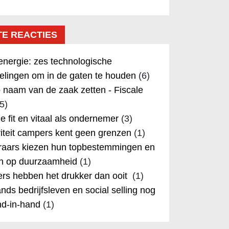
TE REACTIES
nergie: zes technologische
elingen om in de gaten te houden
(6)
 naam van de zaak zetten - Fiscale
5)
 je fit en vitaal als ondernemer
(3)
iteit campers kent geen grenzen
(1)
aars kiezen hun topbestemmingen en
in op duurzaamheid
(1)
rs hebben het drukker dan ooit
(1)
nds bedrijfsleven en social selling nog
nd-in-hand
(1)