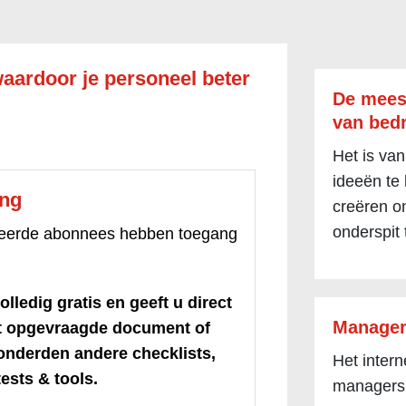
waardoor je personeel beter
De mees
van bedr
Het is van
ideeën te
ang
creëren om
onderspit 
treerde abonnees hebben toegang
olledig gratis en geeft u direct
Manager
et opgevraagde document of
honderden andere checklists,
Het inter
ests & tools.
managers