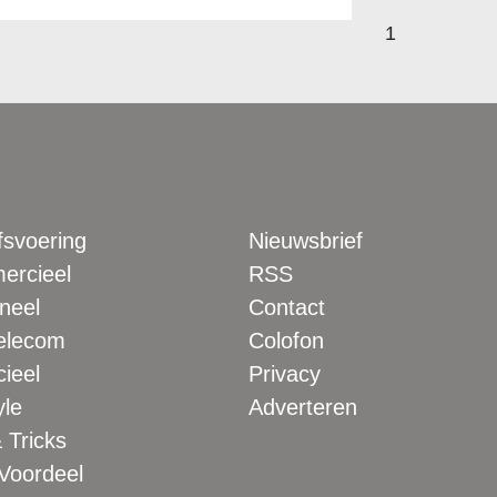
1
fsvoering
Nieuwsbrief
rcieel
RSS
neel
Contact
elecom
Colofon
ieel
Privacy
yle
Adverteren
 Tricks
 Voordeel