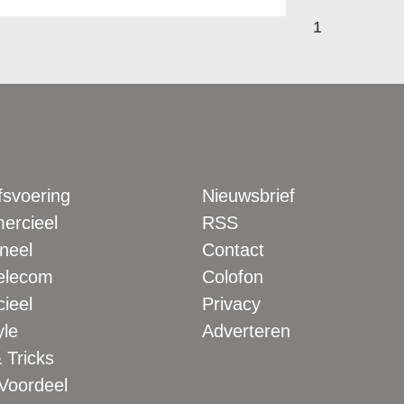
1
fsvoering
Nieuwsbrief
rcieel
RSS
neel
Contact
elecom
Colofon
ieel
Privacy
yle
Adverteren
 Tricks
 Voordeel