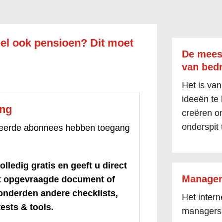
el ook pensioen? Dit moet
De mees
van bedr
Het is van
ideeën te
ang
creëren om
onderspit 
treerde abonnees hebben toegang
olledig gratis en geeft u direct
Manager
et opgevraagde document of
honderden andere checklists,
Het inter
ests & tools.
managers