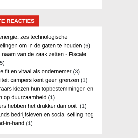
TE REACTIES
nergie: zes technologische
elingen om in de gaten te houden
(6)
 naam van de zaak zetten - Fiscale
5)
 je fit en vitaal als ondernemer
(3)
iteit campers kent geen grenzen
(1)
aars kiezen hun topbestemmingen en
in op duurzaamheid
(1)
rs hebben het drukker dan ooit
(1)
nds bedrijfsleven en social selling nog
nd-in-hand
(1)