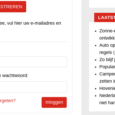
ISTREREN
LAATS
ee, vul hier uw e-mailadres en
Zonne-e
ontwikk
Auto op
regels
(
Zo blijf
Popular
Camper
e wachtwoord:
zetten 
Hovenie
Nederla
rgeten?
niet ha