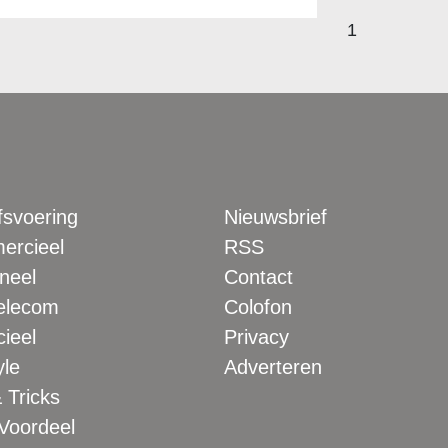
1
fsvoering
Nieuwsbrief
rcieel
RSS
neel
Contact
elecom
Colofon
ieel
Privacy
yle
Adverteren
 Tricks
 Voordeel