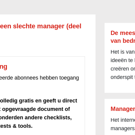
 een slechte manager (deel
De mees
van bedr
Het is van
ideeën te
ang
creëren om
onderspit 
treerde abonnees hebben toegang
olledig gratis en geeft u direct
Manager
et opgevraagde document of
honderden andere checklists,
Het inter
ests & tools.
managers