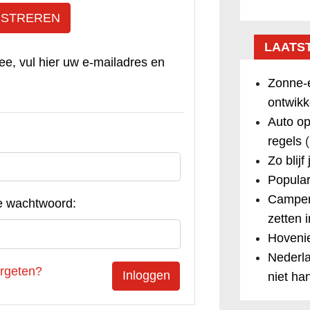
ISTREREN
LAATS
ee, vul hier uw e-mailadres en
Zonne-e
ontwikk
Auto op
regels
(
Zo blijf
Popular
Camper
e wachtwoord:
zetten 
Hovenie
Nederla
rgeten?
niet ha