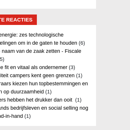
TE REACTIES
nergie: zes technologische
elingen om in de gaten te houden
(6)
 naam van de zaak zetten - Fiscale
5)
 je fit en vitaal als ondernemer
(3)
iteit campers kent geen grenzen
(1)
aars kiezen hun topbestemmingen en
in op duurzaamheid
(1)
rs hebben het drukker dan ooit
(1)
nds bedrijfsleven en social selling nog
nd-in-hand
(1)