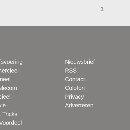
1
fsvoering
Nieuwsbrief
rcieel
RSS
neel
Contact
elecom
Colofon
ieel
Privacy
yle
Adverteren
 Tricks
 Voordeel