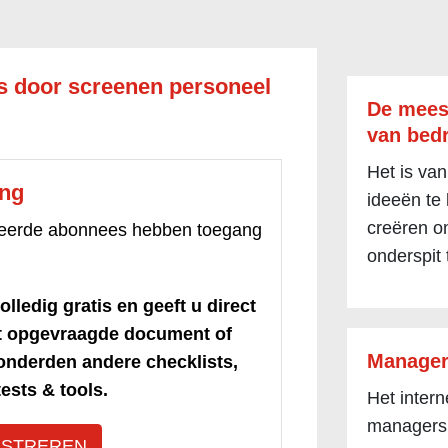
's door screenen personeel
De mees
van bedr
Het is van
ang
ideeën te
creëren om
treerde abonnees hebben toegang
onderspit 
olledig gratis en geeft u direct
et opgevraagde document of
Manager
honderden andere checklists,
ests & tools.
Het inter
managers
ISTREREN