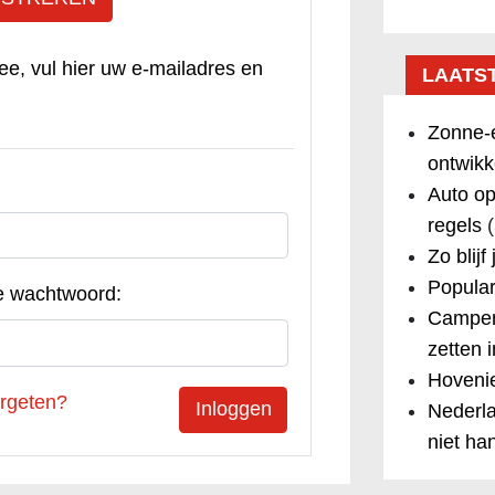
ee, vul hier uw e-mailadres en
LAATS
Zonne-e
ontwikk
Auto op
regels
(
Zo blijf
Popular
e wachtwoord:
Camper
zetten 
Hovenie
rgeten?
Nederla
niet ha