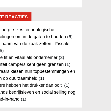
TE REACTIES
nergie: zes technologische
elingen om in de gaten te houden
(6)
 naam van de zaak zetten - Fiscale
5)
 je fit en vitaal als ondernemer
(3)
iteit campers kent geen grenzen
(1)
aars kiezen hun topbestemmingen en
in op duurzaamheid
(1)
rs hebben het drukker dan ooit
(1)
nds bedrijfsleven en social selling nog
nd-in-hand
(1)