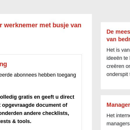
or werknemer met busje van
De mees
van bedr
Het is van
ideeën te
ang
creëren om
onderspit 
treerde abonnees hebben toegang
olledig gratis en geeft u direct
Manager
et opgevraagde document of
honderden andere checklists,
Het inter
ests & tools.
managers