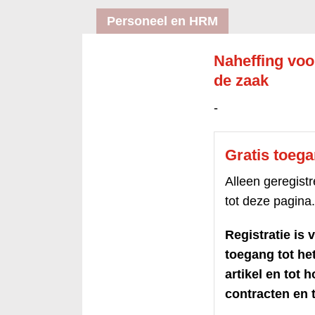
Personeel en HRM
Naheffing vo
de zaak
-
Gratis toeg
Alleen geregis
tot deze pagina.
Registratie is v
toegang tot h
artikel en tot 
contracten en t