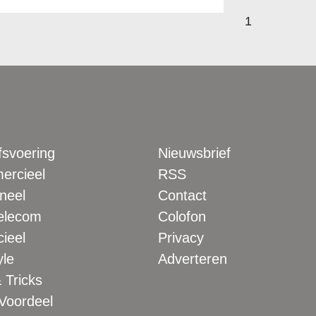
1
fsvoering
Nieuwsbrief
rcieel
RSS
neel
Contact
elecom
Colofon
ieel
Privacy
yle
Adverteren
 Tricks
 Voordeel