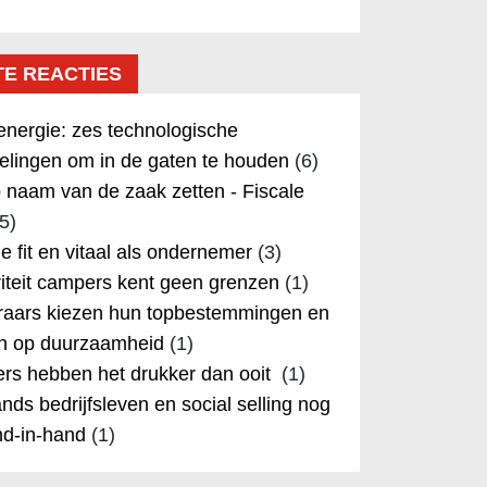
TE REACTIES
nergie: zes technologische
elingen om in de gaten te houden
(6)
 naam van de zaak zetten - Fiscale
5)
 je fit en vitaal als ondernemer
(3)
iteit campers kent geen grenzen
(1)
aars kiezen hun topbestemmingen en
in op duurzaamheid
(1)
rs hebben het drukker dan ooit
(1)
nds bedrijfsleven en social selling nog
nd-in-hand
(1)