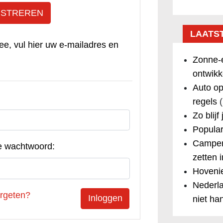
ISTREREN
LAATS
ee, vul hier uw e-mailadres en
Zonne-e
ontwikk
Auto op
regels
(
Zo blijf
Popular
Camper
e wachtwoord:
zetten 
Hovenie
Nederla
rgeten?
niet ha