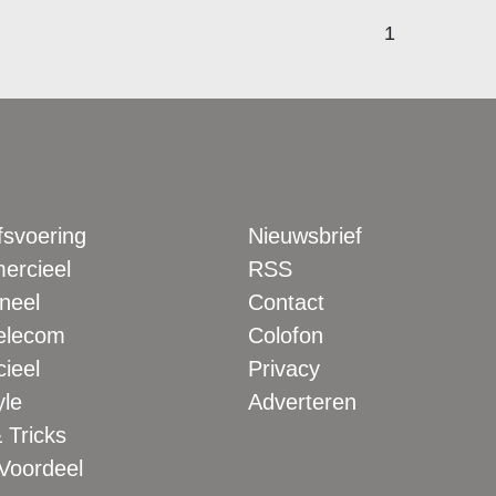
1
fsvoering
Nieuwsbrief
rcieel
RSS
neel
Contact
elecom
Colofon
ieel
Privacy
yle
Adverteren
 Tricks
 Voordeel