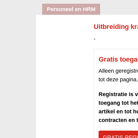
Personeel en HRM
Uitbreiding k
-
Gratis toeg
Alleen geregis
tot deze pagina.
Registratie is v
toegang tot h
artikel en tot 
contracten en t
GRATIS REG