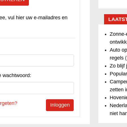
ee, vul hier uw e-mailadres en
LAATS
Zonne-e
ontwikk
Auto op
regels
(
Zo blijf
Popular
e wachtwoord:
Camper
zetten 
Hovenie
rgeten?
Nederla
niet ha