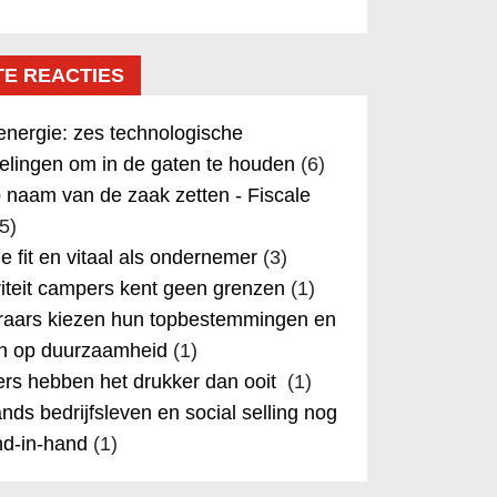
TE REACTIES
nergie: zes technologische
elingen om in de gaten te houden
(6)
 naam van de zaak zetten - Fiscale
5)
 je fit en vitaal als ondernemer
(3)
iteit campers kent geen grenzen
(1)
aars kiezen hun topbestemmingen en
in op duurzaamheid
(1)
rs hebben het drukker dan ooit
(1)
nds bedrijfsleven en social selling nog
nd-in-hand
(1)