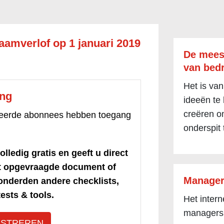
raamverlof op 1 januari 2019
De mees
van bedr
Het is van
ang
ideeën te
creëren om
treerde abonnees hebben toegang
onderspit 
olledig gratis en geeft u direct
et opgevraagde document of
Manager
honderden andere checklists,
ests & tools.
Het inter
managers
ISTREREN