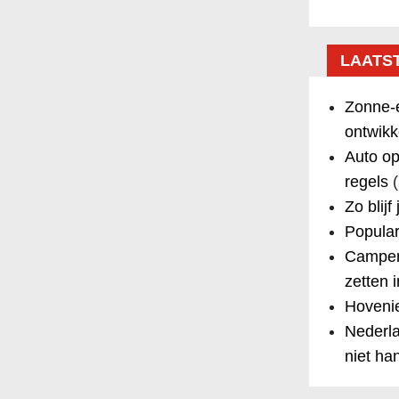
LAATS
Zonne-e
ontwikk
Auto op
regels
(
Zo blijf
Popular
Camper
zetten 
Hovenie
Nederla
niet ha