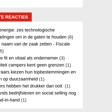
TE REACTIES
nergie: zes technologische
elingen om in de gaten te houden
(6)
 naam van de zaak zetten - Fiscale
5)
 je fit en vitaal als ondernemer
(3)
iteit campers kent geen grenzen
(1)
aars kiezen hun topbestemmingen en
in op duurzaamheid
(1)
rs hebben het drukker dan ooit
(1)
nds bedrijfsleven en social selling nog
nd-in-hand
(1)