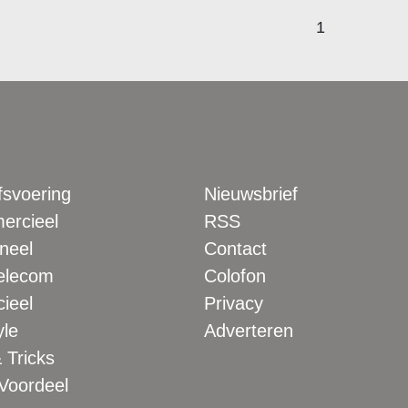
1
fsvoering
Nieuwsbrief
rcieel
RSS
neel
Contact
elecom
Colofon
ieel
Privacy
yle
Adverteren
 Tricks
 Voordeel