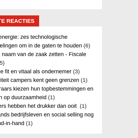
TE REACTIES
nergie: zes technologische
elingen om in de gaten te houden
(6)
 naam van de zaak zetten - Fiscale
5)
 je fit en vitaal als ondernemer
(3)
iteit campers kent geen grenzen
(1)
aars kiezen hun topbestemmingen en
in op duurzaamheid
(1)
rs hebben het drukker dan ooit
(1)
nds bedrijfsleven en social selling nog
nd-in-hand
(1)