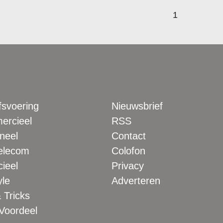
1
fsvoering
Nieuwsbrief
rcieel
RSS
neel
Contact
elecom
Colofon
ieel
Privacy
yle
Adverteren
 Tricks
 Voordeel