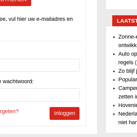
ee, vul hier uw e-mailadres en
LAATS
Zonne-e
ontwikk
Auto op
regels
(
Zo blijf
Popular
e wachtwoord:
Camper
zetten 
Hovenie
rgeten?
Nederla
niet ha