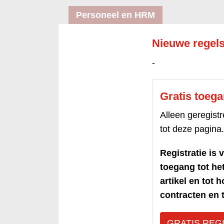
Personeel en HRM
Nieuwe regels
-
Gratis toeg
Alleen geregis
tot deze pagina.
Registratie is v
toegang tot h
artikel en tot 
contracten en t
GRATIS REG