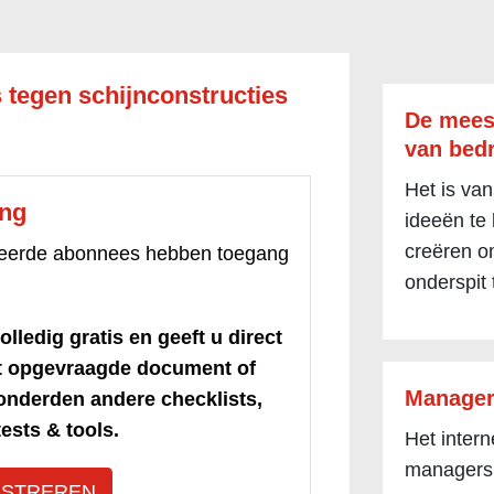
 tegen schijnconstructies
De mees
van bedr
Het is van
ang
ideeën te
creëren om
treerde abonnees hebben toegang
onderspit 
olledig gratis en geeft u direct
et opgevraagde document of
Manager
honderden andere checklists,
ests & tools.
Het inter
managers
ISTREREN