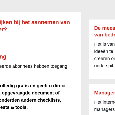
ijken bij het aannemen van
De mees
er?
van bedr
Het is van
ideeën te
ang
creëren om
onderspit 
treerde abonnees hebben toegang
olledig gratis en geeft u direct
Manager
et opgevraagde document of
honderden andere checklists,
Het inter
ests & tools.
managers