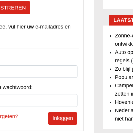
ISTREREN
LAATS
ee, vul hier uw e-mailadres en
Zonne-e
ontwikk
Auto op
regels
(
Zo blijf
Popular
Camper
e wachtwoord:
zetten 
Hovenie
Nederla
rgeten?
niet ha