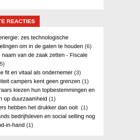
TE REACTIES
nergie: zes technologische
elingen om in de gaten te houden
(6)
 naam van de zaak zetten - Fiscale
5)
 je fit en vitaal als ondernemer
(3)
iteit campers kent geen grenzen
(1)
aars kiezen hun topbestemmingen en
in op duurzaamheid
(1)
rs hebben het drukker dan ooit
(1)
nds bedrijfsleven en social selling nog
nd-in-hand
(1)