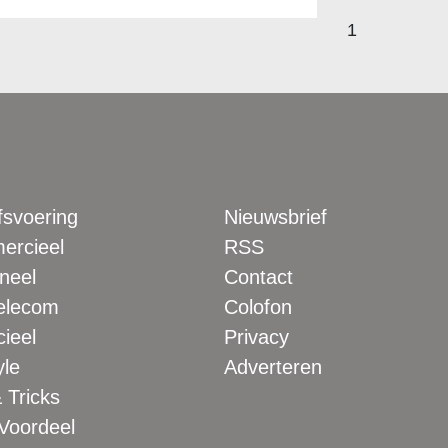
1
fsvoering
Nieuwsbrief
rcieel
RSS
neel
Contact
elecom
Colofon
ieel
Privacy
yle
Adverteren
 Tricks
 Voordeel