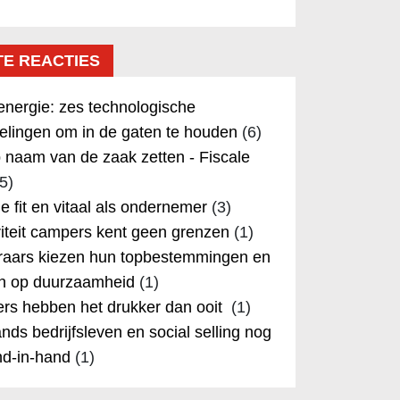
TE REACTIES
nergie: zes technologische
elingen om in de gaten te houden
(6)
 naam van de zaak zetten - Fiscale
5)
 je fit en vitaal als ondernemer
(3)
iteit campers kent geen grenzen
(1)
aars kiezen hun topbestemmingen en
in op duurzaamheid
(1)
rs hebben het drukker dan ooit
(1)
nds bedrijfsleven en social selling nog
nd-in-hand
(1)