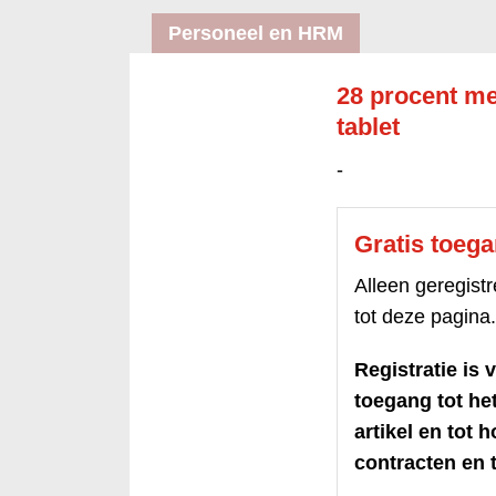
Personeel en HRM
28 procent mee
tablet
-
Gratis toeg
Alleen geregis
tot deze pagina.
Registratie is v
toegang tot h
artikel en tot 
contracten en t