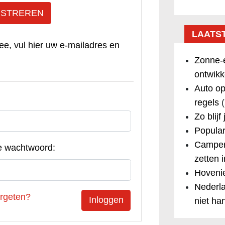
ISTREREN
LAATS
ee, vul hier uw e-mailadres en
Zonne-e
ontwikk
Auto op
regels
(
Zo blijf
Popular
Camper
e wachtwoord:
zetten 
Hovenie
Nederla
rgeten?
niet ha