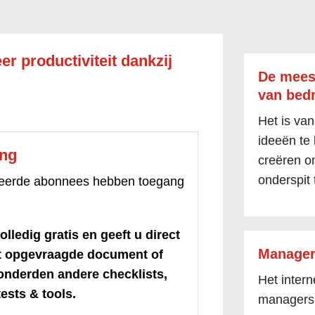
r productiviteit dankzij
De mees
van bedr
Het is van
ideeën te
ang
creëren om
onderspit 
treerde abonnees hebben toegang
olledig gratis en geeft u direct
Manager
et opgevraagde document of
honderden andere checklists,
Het inter
ests & tools.
managers