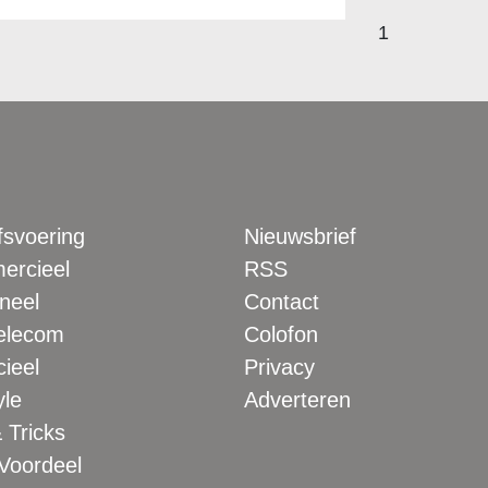
1
fsvoering
Nieuwsbrief
rcieel
RSS
neel
Contact
elecom
Colofon
ieel
Privacy
yle
Adverteren
 Tricks
 Voordeel