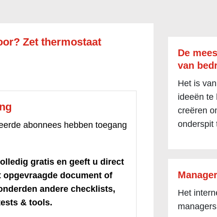
or? Zet thermostaat
De mees
van bedr
Het is van
ideeën te
ang
creëren om
onderspit 
treerde abonnees hebben toegang
olledig gratis en geeft u direct
Manager
et opgevraagde document of
honderden andere checklists,
Het inter
ests & tools.
managers