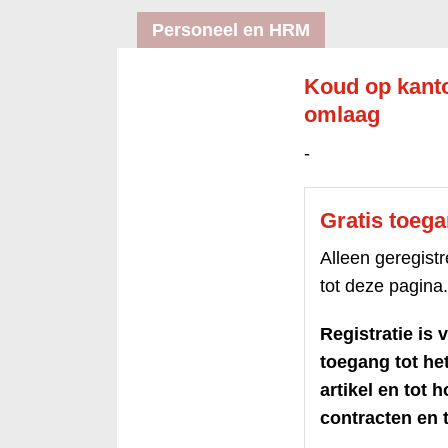
Personeel en HRM
Koud op kanto
omlaag
-
Gratis toeg
Alleen geregis
tot deze pagina.
Registratie is v
toegang tot h
artikel en tot 
contracten en t