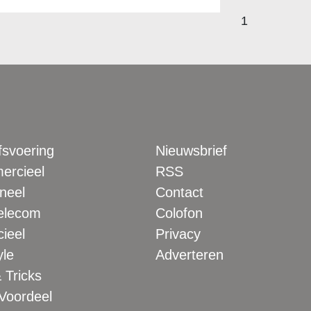
1
fsvoering
Nieuwsbrief
rcieel
RSS
neel
Contact
elecom
Colofon
ieel
Privacy
yle
Adverteren
 Tricks
 Voordeel