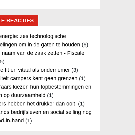
TE REACTIES
nergie: zes technologische
elingen om in de gaten te houden
(6)
 naam van de zaak zetten - Fiscale
5)
 je fit en vitaal als ondernemer
(3)
iteit campers kent geen grenzen
(1)
aars kiezen hun topbestemmingen en
in op duurzaamheid
(1)
rs hebben het drukker dan ooit
(1)
nds bedrijfsleven en social selling nog
nd-in-hand
(1)