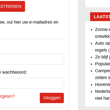
ISTREREN
LAATS
ee, vul hier uw e-mailadres en
Zonne-e
ontwikk
Auto op
regels
(
Zo blijf
Popular
Camper
e wachtwoord:
zetten 
Hovenie
Nederla
rgeten?
niet ha