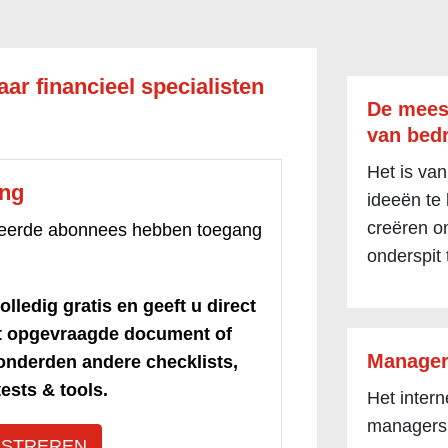
ar financieel specialisten
De mees
van bedr
Het is van
ang
ideeën te
creëren om
treerde abonnees hebben toegang
onderspit 
olledig gratis en geeft u direct
et opgevraagde document of
Manager
honderden andere checklists,
ests & tools.
Het inter
managers
ISTREREN