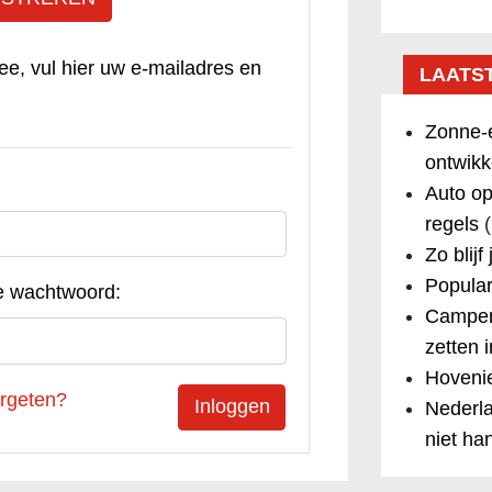
ee, vul hier uw e-mailadres en
LAATS
Zonne-e
ontwikk
Auto op
regels
(
Zo blijf
Popular
e wachtwoord:
Camper
zetten 
Hovenie
rgeten?
Nederla
niet ha