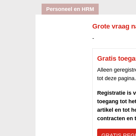
Personeel en HRM
Grote vraag na
-
Gratis toeg
Alleen geregis
tot deze pagina.
Registratie is v
toegang tot h
artikel en tot 
contracten en t
GRATIS REG