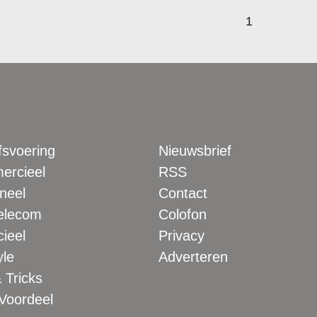
1
fsvoering
Nieuwsbrief
rcieel
RSS
neel
Contact
elecom
Colofon
ieel
Privacy
yle
Adverteren
 Tricks
 Voordeel