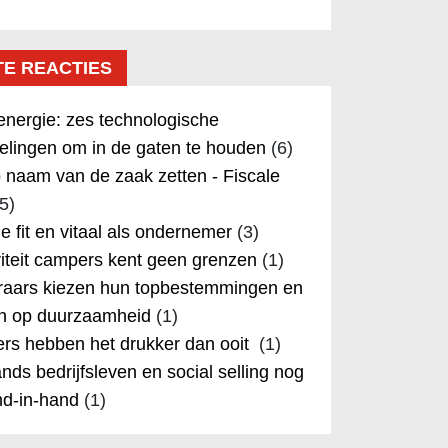
TE REACTIES
nergie: zes technologische
elingen om in de gaten te houden
(6)
 naam van de zaak zetten - Fiscale
5)
 je fit en vitaal als ondernemer
(3)
iteit campers kent geen grenzen
(1)
aars kiezen hun topbestemmingen en
in op duurzaamheid
(1)
rs hebben het drukker dan ooit
(1)
nds bedrijfsleven en social selling nog
nd-in-hand
(1)