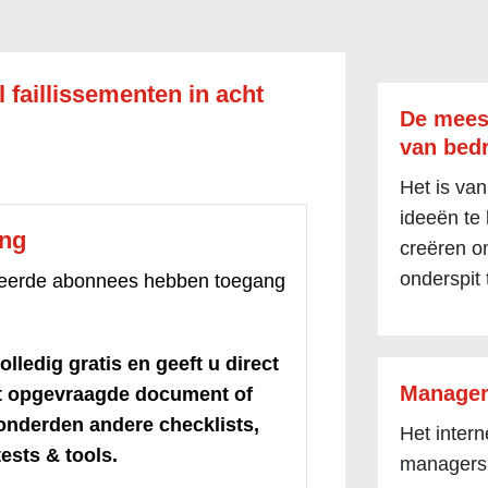
 faillissementen in acht
De mees
van bedr
Het is van
ideeën te
ang
creëren om
onderspit 
treerde abonnees hebben toegang
olledig gratis en geeft u direct
Manager
et opgevraagde document of
honderden andere checklists,
Het inter
ests & tools.
managers