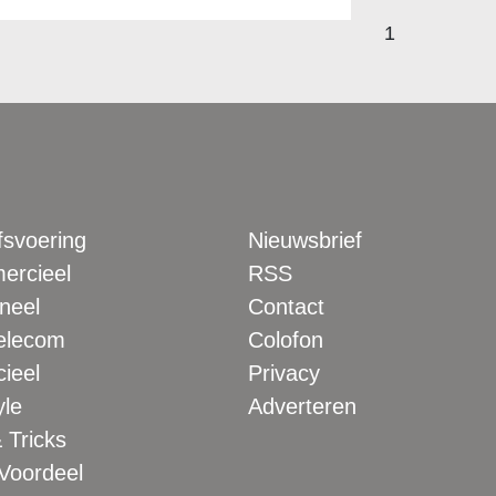
1
fsvoering
Nieuwsbrief
rcieel
RSS
neel
Contact
elecom
Colofon
ieel
Privacy
yle
Adverteren
 Tricks
 Voordeel