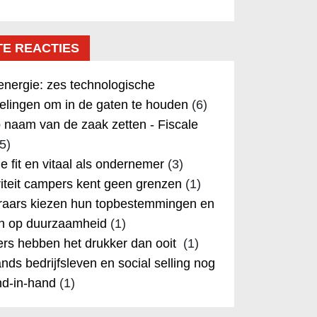
TE REACTIES
nergie: zes technologische
elingen om in de gaten te houden
(6)
 naam van de zaak zetten - Fiscale
5)
 je fit en vitaal als ondernemer
(3)
iteit campers kent geen grenzen
(1)
aars kiezen hun topbestemmingen en
in op duurzaamheid
(1)
rs hebben het drukker dan ooit
(1)
nds bedrijfsleven en social selling nog
nd-in-hand
(1)