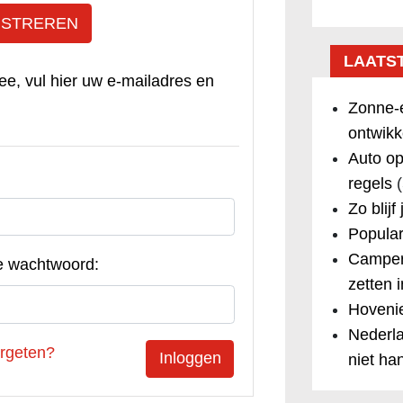
ISTREREN
LAATS
ee, vul hier uw e-mailadres en
Zonne-e
ontwikk
Auto op
regels
(
Zo blijf
Popular
Camper
e wachtwoord:
zetten 
Hovenie
Nederla
rgeten?
niet ha