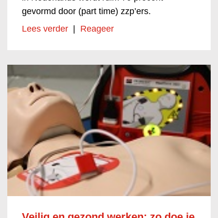
gevormd door (part time) zzp’ers.
Lees verder
|
Reageer
Veilig en gezond werken: zo doe je