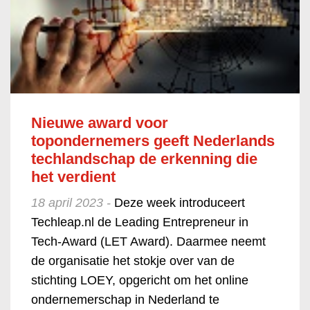
Nieuwe award voor
topondernemers geeft Nederlands
techlandschap de erkenning die
het verdient
18 april 2023 -
Deze week introduceert
Techleap.nl de Leading Entrepreneur in
Tech-Award (LET Award). Daarmee neemt
de organisatie het stokje over van de
stichting LOEY, opgericht om het online
ondernemerschap in Nederland te