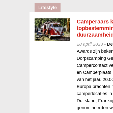
Lifestyle
Camperaars k
topbestemming
duurzaamhei
28 april 2023 -
De
Awards zijn beken
Dorpscamping Gem
Campercontact ve
en Camperplaats 
van het jaar. 20.0
Europa brachten 
camperlocaties in
Duitsland, Frankri
genomineerden we