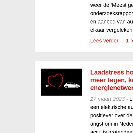
weer de ‘Meest ge
onderzoeksrappor
en aanbod van au
elkaar vergeleken
Lees verder
|
1 r
Laadstress hou
meer tegen, k
energienetwe
27 maart 2023 -
L
een elektrische a
positiever over d
angst om in Neder
accu is grotendee