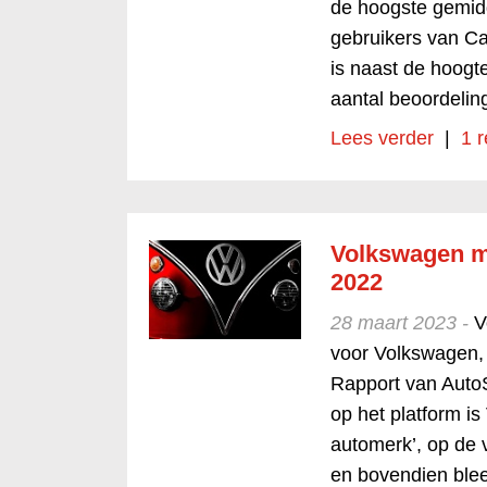
de hoogste gemid
gebruikers van Ca
is naast de hoogt
aantal beoordelin
Lees verder
|
1 r
Volkswagen m
2022
28 maart 2023 -
V
voor Volkswagen, z
Rapport van AutoS
op het platform i
automerk’, op de
en bovendien ble