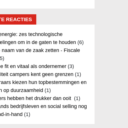
TE REACTIES
nergie: zes technologische
elingen om in de gaten te houden
(6)
 naam van de zaak zetten - Fiscale
5)
 je fit en vitaal als ondernemer
(3)
iteit campers kent geen grenzen
(1)
aars kiezen hun topbestemmingen en
in op duurzaamheid
(1)
rs hebben het drukker dan ooit
(1)
nds bedrijfsleven en social selling nog
nd-in-hand
(1)