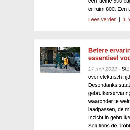
een kleine 500 ca
er ruim 800. Een 
Lees verder
|
1 r
Betere ervarin
essentieel vo
17 mei 2022 -
Ste
over elektrisch r
Desondanks staat
gebruikerservarin
waaronder te wein
laadpassen, de ma
Inzicht in gebrui
Solutions de prob