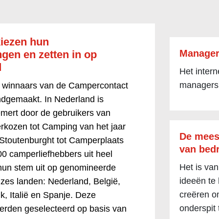
iezen hun
Manager
en en zetten in op
d
Het inter
managers
 winnaars van de Campercontact
dgemaakt. In Nederland is
ert door de gebruikers van
rkozen tot Camping van het jaar
De mees
Stoutenburght tot Camperplaats
van bedr
00 camperliefhebbers uit heel
Het is van
hun stem uit op genomineerde
ideeën te
 zes landen: Nederland, België,
creëren om
jk, Italië en Spanje. Deze
onderspit 
rden geselecteerd op basis van