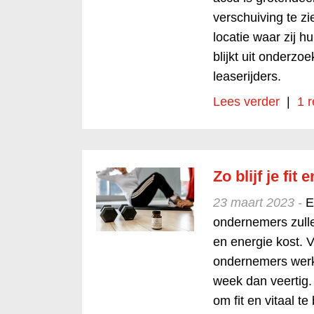
verschuiving te z
locatie waar zij h
blijkt uit onderz
leaserijders.
Lees verder
|
1 r
Zo blijf je fit
23 maart 2023 -
E
ondernemers zulle
en energie kost. V
ondernemers werke
week dan veertig.
om fit en vitaal t