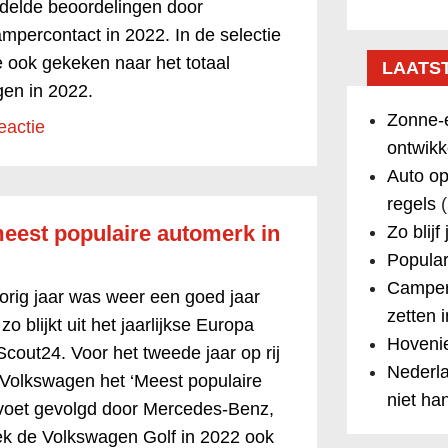
delde beoordelingen door
mpercontact in 2022. In de selectie
e ook gekeken naar het totaal
LAATS
gen in 2022.
Zonne-e
eactie
ontwikk
Auto op
regels
(
eest populaire automerk in
Zo blijf
Popular
Camper
orig jaar was weer een goed jaar
zetten 
o blijkt uit het jaarlijkse Europa
Hovenie
cout24. Voor het tweede jaar op rij
Nederla
s Volkswagen het ‘Meest populaire
niet ha
 voet gevolgd door Mercedes-Benz,
ek de Volkswagen Golf in 2022 ook