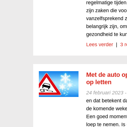
regelmatige tijde
zijn zaken die voo
vanzelfsprekend zij
belangrijk zijn, 
gezondheid te kun
Lees verder
|
3 r
Met de auto o
op letten
24 februari 2023 
en dat betekent 
de komende weken
Een goed moment 
loep te nemen. Is 