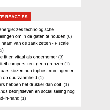
TE REACTIES
nergie: zes technologische
elingen om in de gaten te houden
(6)
 naam van de zaak zetten - Fiscale
5)
 je fit en vitaal als ondernemer
(3)
iteit campers kent geen grenzen
(1)
aars kiezen hun topbestemmingen en
in op duurzaamheid
(1)
rs hebben het drukker dan ooit
(1)
nds bedrijfsleven en social selling nog
nd-in-hand
(1)