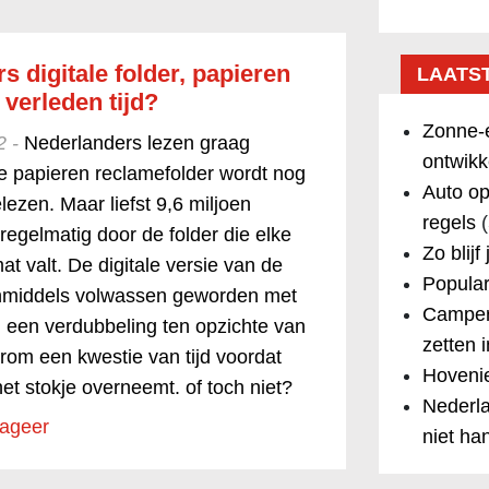
 digitale folder, papieren
LAATS
 verleden tijd?
Zonne-e
2 -
Nederlanders lezen graag
ontwikk
e papieren reclamefolder wordt nog
Auto op
elezen. Maar liefst 9,6 miljoen
regels
(
egelmatig door de folder die elke
Zo blijf
t valt. De digitale versie van de
Popular
 inmiddels volwassen geworden met
Camper
, een verdubbeling ten opzichte van
zetten 
arom een kwestie van tijd voordat
Hovenie
 het stokje overneemt. of toch niet?
Nederla
ageer
niet ha