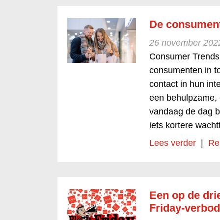
De consument
26 november 202
Consumer Trends 
consumenten in t
contact in hun in
een behulpzame, 
vandaag de dag be
iets kortere wacht
Lees verder
|
Re
Een op de dri
Friday-verbod