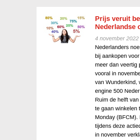
Prijs veruit b
Nederlandse 
4 november 2022
Nederlanders noeme
bij aankopen voor
meer dan veertig
vooral in november
van Wunderkind, 
engine 500 Neder
Ruim de helft van
te gaan winkelen 
Monday (BFCM). Mo
tijdens deze acti
in november verkl