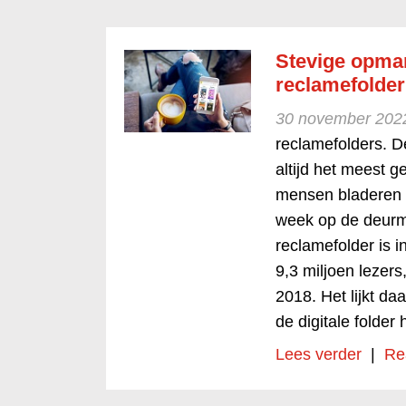
Stevige opmars
reclamefolder
30 november 202
reclamefolders. D
altijd het meest g
mensen bladeren r
week op de deurma
reclamefolder is
9,3 miljoen lezers
2018. Het lijkt da
de digitale folder
Lees verder
|
Re