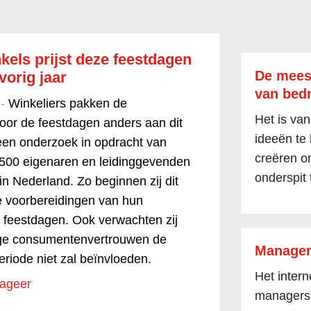
kels prijst deze feestdagen
De mees
vorig jaar
van bedr
 -
Winkeliers pakken de
Het is van
oor de feestdagen anders aan dit
ideeën te
it een onderzoek in opdracht van
creëren om
 500 eigenaren en leidinggevenden
onderspit 
in Nederland. Zo beginnen zij dit
e voorbereidingen van hun
 feestdagen. Ook verwachten zij
lage consumentenvertrouwen de
Manager
eriode niet zal beïnvloeden.
Het inter
ageer
managers