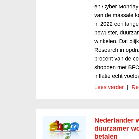
en Cyber Monday 
van de massale ko
in 2022 een lang
bewuster, duurzam
winkelen. Dat blij
Research in opdra
procent van de c
shoppen met BFCM,
inflatie echt voel
Lees verder
|
Re
Nederlander w
duurzamer wor
betalen