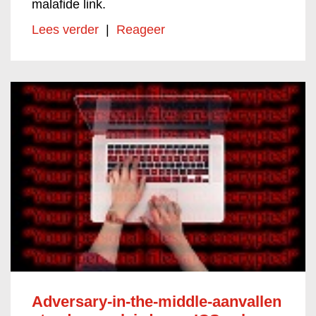
malafide link.
Lees verder
|
Reageer
Adversary-in-the-middle-aanvallen