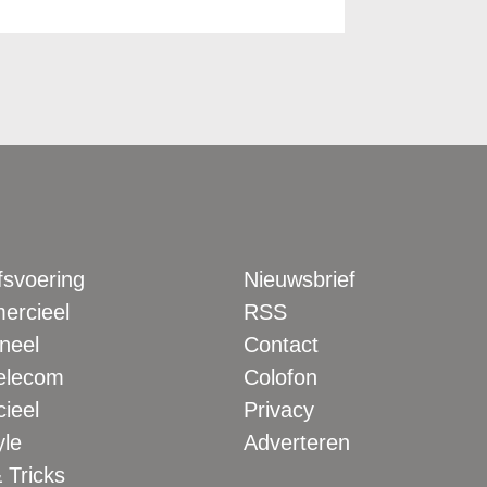
fsvoering
Nieuwsbrief
rcieel
RSS
neel
Contact
elecom
Colofon
ieel
Privacy
yle
Adverteren
 Tricks