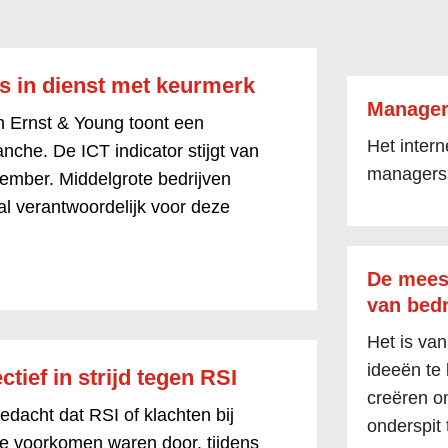
s in dienst met keurmerk
Manager
 Ernst & Young toont een
Het inter
nche. De ICT indicator stijgt van
managers
tember. Middelgrote bedrijven
al verantwoordelijk voor deze
De mees
van bedr
Het is van
ideeën te
ief in strijd tegen RSI
creëren om
dacht dat RSI of klachten bij
onderspit 
e voorkomen waren door, tijdens