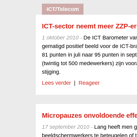
ICT/Telecom
ICT-sector neemt meer ZZP-er
1 oktober 2010 -
De ICT Barometer van
gematigd positief beeld voor de ICT-bra
81 punten in juli naar 95 punten in sep
(twintig tot 500 medewerkers) zijn voor
stijging.
Lees verder
|
Reageer
Micropauzes onvoldoende effect
17 september 2010 -
Lang heeft men ge
beeldschermwerkers te beteugelen of t