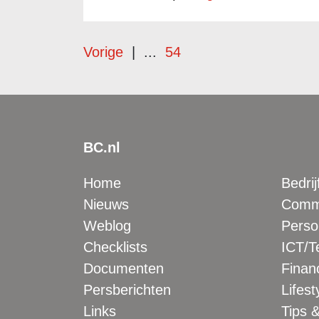
Vorige
|
...
54
BC.nl
Home
Bedrij
Nieuws
Comme
Weblog
Perso
Checklists
ICT/T
Documenten
Financ
Persberichten
Lifest
Links
Tips &