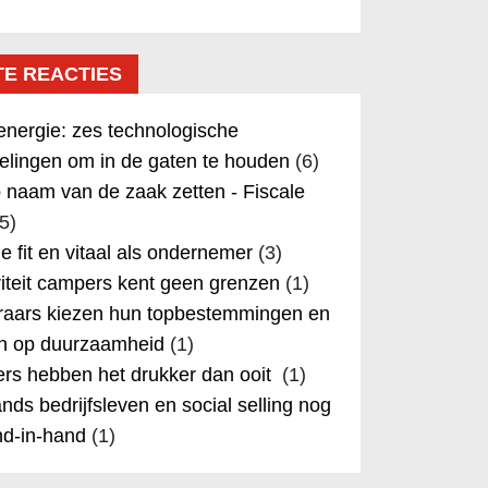
TE REACTIES
nergie: zes technologische
elingen om in de gaten te houden
(6)
 naam van de zaak zetten - Fiscale
5)
 je fit en vitaal als ondernemer
(3)
iteit campers kent geen grenzen
(1)
aars kiezen hun topbestemmingen en
in op duurzaamheid
(1)
rs hebben het drukker dan ooit
(1)
nds bedrijfsleven en social selling nog
nd-in-hand
(1)