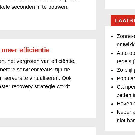
nkele seconden in te bouwen.
LAATS
Zonne-e
ontwikk
 meer efficiëntie
Auto op
, het vergroten van efficiëntie,
regels
(
betere serviceniveaus zijn de
Zo blijf
 servers te virtualiseren. Ook
Popular
saster recovery-strategie wordt
Camper
zetten 
Hovenie
Nederla
niet ha