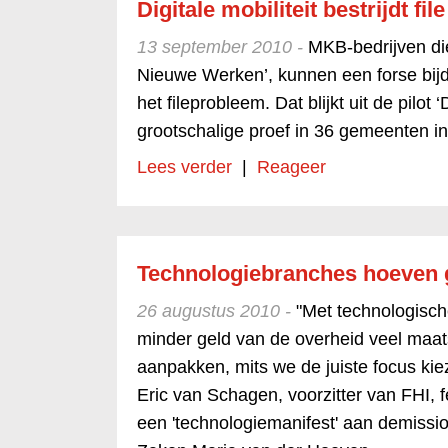
Digitale mobiliteit bestrijdt file
13 september 2010 -
MKB-bedrijven di
Nieuwe Werken’, kunnen een forse bij
het fileprobleem. Dat blijkt uit de pilot ‘
grootschalige proef in 36 gemeenten 
Lees verder
|
Reageer
Technologiebranches hoeven g
26 augustus 2010 -
"Met technologisch
minder geld van de overheid veel maa
aanpakken, mits we de juiste focus kie
Eric van Schagen, voorzitter van FHI, 
een 'technologiemanifest' aan demissi