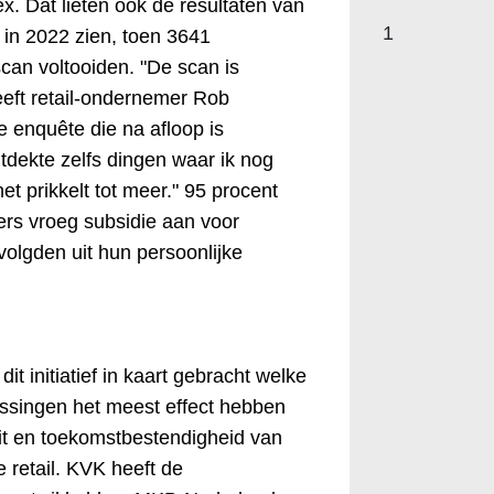
x. Dat lieten ook de resultaten van
1
 in 2022 zien, toen 3641
an voltooiden. "De scan is
eeft retail-ondernemer Rob
 enquête die na afloop is
tdekte zelfs dingen waar ik nog
het prikkelt tot meer." 95 procent
rs vroeg subsidie aan voor
volgden uit hun persoonlijke
 dit initiatief in kaart gebracht welke
lossingen het meest effect hebben
eit en toekomstbestendigheid van
 retail. KVK heeft de