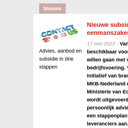
Nieuws
Nieuwe subsi
eenmanszaken 
17 mei 2023 -
Van
Advies, aanbod en
beschikbaar voo
subsidie in drie
willen gaan met 
stappen
bedrijfsvoering. 
initiatief van br
MKB-Nederland e
Ministerie van 
wordt uitgevoerd
persoonlijk advi
een stappenplan 
leveranciers aan.