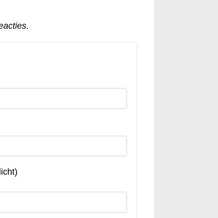
eacties.
icht)