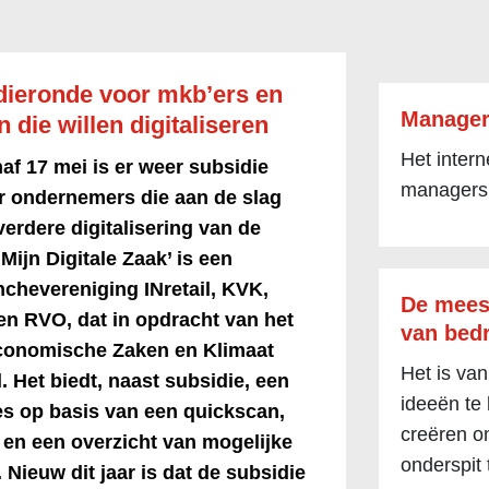
dieronde voor mkb’ers en
Manager
die willen digitaliseren
Het inter
af 17 mei is er weer subsidie
managers
r ondernemers die aan de slag
verdere digitalisering van de
‘Mijn Digitale Zaak’ is een
anchevereniging INretail, KVK,
De mees
n RVO, dat in opdracht van het
van bedr
Economische Zaken en Klimaat
Het is van
. Het biedt, naast subsidie, een
ideeën te
es op basis van een quickscan,
creëren om
en een overzicht van mogelijke
onderspit 
 Nieuw dit jaar is dat de subsidie