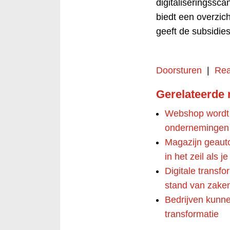
digitaliseringssc
biedt een overzic
geeft de subsidies 
Doorsturen
|
Rea
Gerelateerde
Webshop wordt s
ondernemingen
Magazijn geaut
in het zeil als j
Digitale transfo
stand van zake
Bedrijven kunnen
transformatie