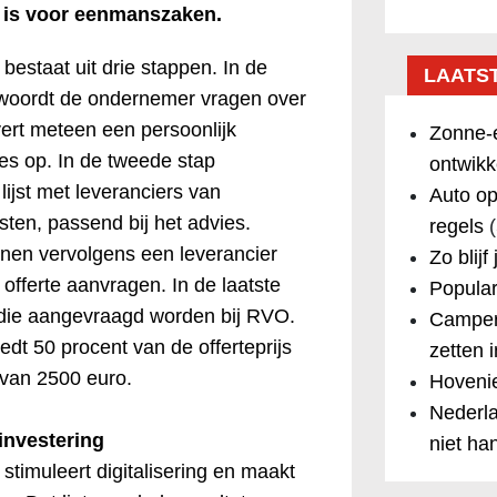
 is voor eenmanszaken.
 bestaat uit drie stappen. In de
LAATS
twoordt de ondernemer vragen over
evert meteen een persoonlijk
Zonne-e
ies op. In de tweede stap
ontwikk
lijst met leveranciers van
Auto op
nsten, passend bij het advies.
regels
(
en vervolgens een leverancier
Zo blijf
offerte aanvragen. In de laatste
Popular
idie aangevraagd worden bij RVO.
Camper
dt 50 procent van de offerteprijs
zetten 
van 2500 euro.
Hovenie
Nederla
 investering
niet ha
 stimuleert digitalisering en maakt