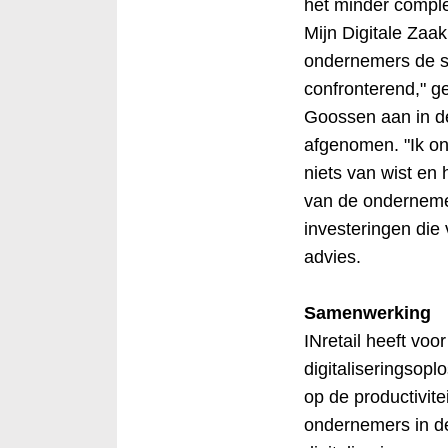
het minder comple
Mijn Digitale Zaak
ondernemers de sc
confronterend," g
Goossen aan in de
afgenomen. "Ik on
niets van wist en 
van de onderneme
investeringen die 
advies.
Samenwerking
INretail heeft voor
digitaliseringsop
op de productivit
ondernemers in de