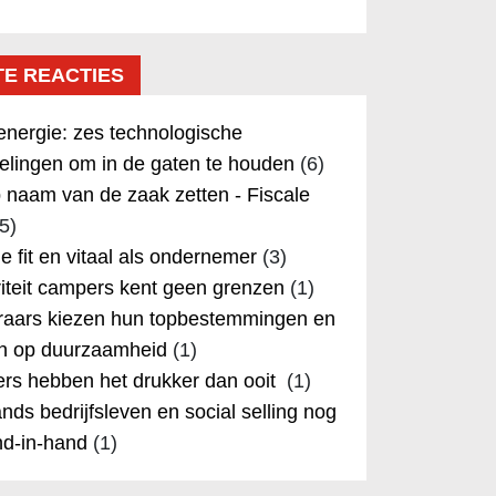
TE REACTIES
nergie: zes technologische
elingen om in de gaten te houden
(6)
 naam van de zaak zetten - Fiscale
5)
 je fit en vitaal als ondernemer
(3)
iteit campers kent geen grenzen
(1)
aars kiezen hun topbestemmingen en
in op duurzaamheid
(1)
rs hebben het drukker dan ooit
(1)
nds bedrijfsleven en social selling nog
nd-in-hand
(1)