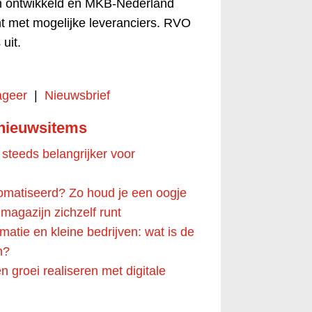
an ontwikkeld en MKB-Nederland
ht met mogelijke leveranciers. RVO
uit.
geer
|
Nieuwsbrief
 nieuwsitems
teeds belangrijker voor
omatiseerd? Zo houd je een oogje
e magazijn zichzelf runt
rmatie en kleine bedrijven: wat is de
n?
 groei realiseren met digitale