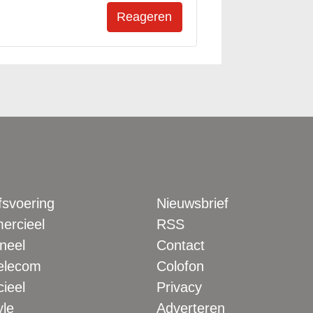
fsvoering
Nieuwsbrief
rcieel
RSS
neel
Contact
elecom
Colofon
ieel
Privacy
yle
Adverteren