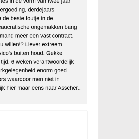
tes in de vorm van twee jaar
evergoeding, derdejaars
 de beste foutje in de
reaucratische ongemakken bang
emand meer een vast contract,
ou willen!? Liever extreem
sico's buiten houd. Gekke
tijd, 6 weken verantwoordelijk
werkgelegenheid enorm goed
rs waardoor men niet in
jk hier maar eens naar Asscher..