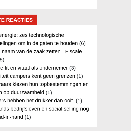
TE REACTIES
nergie: zes technologische
elingen om in de gaten te houden
(6)
 naam van de zaak zetten - Fiscale
5)
 je fit en vitaal als ondernemer
(3)
iteit campers kent geen grenzen
(1)
aars kiezen hun topbestemmingen en
in op duurzaamheid
(1)
rs hebben het drukker dan ooit
(1)
nds bedrijfsleven en social selling nog
nd-in-hand
(1)