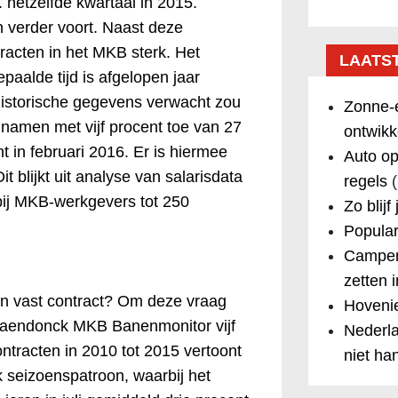
. hetzelfde kwartaal in 2015.
h verder voort. Naast deze
tracten in het MKB sterk. Het
LAATS
paalde tijd is afgelopen jaar
historische gegevens verwacht zou
Zonne-e
 namen met vijf procent toe van 27
ontwikk
t in februari 2016. Er is hiermee
Auto op
t blijkt uit analyse van salarisdata
regels
(
ij MKB-werkgevers tot 250
Zo blijf
Popular
Camper
zetten 
n vast contract? Om deze vraag
Hovenie
aendonck MKB Banenmonitor vijf
Nederla
ontracten in 2010 tot 2015 vertoont
niet ha
k seizoenspatroon, waarbij het