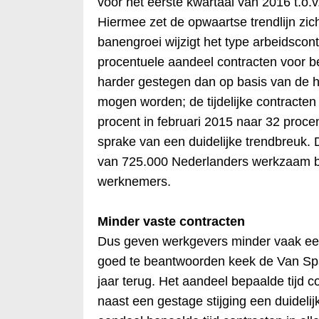
voor het eerste kwartaal van 2016 t.o.v
Hiermee zet de opwaartse trendlijn zic
banengroei wijzigt het type arbeidscon
procentuele aandeel contracten voor be
harder gestegen dan op basis van de 
mogen worden; de tijdelijke contracten
procent in februari 2015 naar 32 procen
sprake van een duidelijke trendbreuk. Di
van 725.000 Nederlanders werkzaam b
werknemers.
Minder vaste contracten
Dus geven werkgevers minder vaak ee
goed te beantwoorden keek de Van Sp
jaar terug. Het aandeel bepaalde tijd c
naast een gestage stijging een duidelij