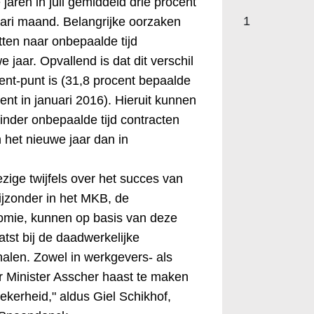
 jaren in juli gemiddeld drie procent
1
uari maand. Belangrijke oorzaken
ten naar onbepaalde tijd
 jaar. Opvallend is dat dit verschil
cent-punt is (31,8 procent bepaalde
cent in januari 2016). Hieruit kunnen
nder onbepaalde tijd contracten
het nieuwe jaar dan in
ige twijfels over het succes van
ijzonder in het MKB, de
mie, kunnen op basis van deze
tst bij de daadwerkelijke
alen. Zowel in werkgevers- als
r Minister Asscher haast te maken
kerheid," aldus Giel Schikhof,