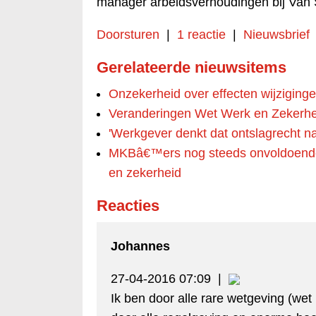
manager arbeidsverhoudingen bij Van
Doorsturen
|
1 reactie
|
Nieuwsbrief
Gerelateerde nieuwsitems
Onzekerheid over effecten wijziginge
Veranderingen Wet Werk en Zekerhei
'Werkgever denkt dat ontslagrecht na 
MKBâ€™ers nog steeds onvoldoende
en zekerheid
Reacties
Johannes
27-04-2016 07:09
|
Ik ben door alle rare wetgeving (w