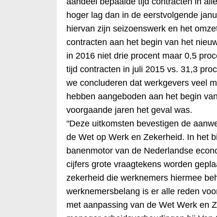
aandeel bepaalde tijd contracten in alle
hoger lag dan in de eerstvolgende jan
hiervan zijn seizoenswerk en het omzet
contracten aan het begin van het nieuwe
in 2016 niet drie procent maar 0,5 pro
tijd contracten in juli 2015 vs. 31,3 pro
we concluderen dat werkgevers veel mi
hebben aangeboden aan het begin van 
voorgaande jaren het geval was.
"Deze uitkomsten bevestigen de aanwez
de Wet op Werk en Zekerheid. In het b
banenmotor van de Nederlandse econo
cijfers grote vraagtekens worden geplaa
zekerheid die werknemers hiermee beh
werknemersbelang is er alle reden voo
met aanpassing van de Wet Werk en Ze