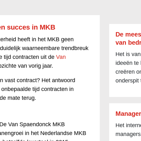
en succes in MKB
De mees
rheid heeft in het MKB geen
van bedr
n duidelijk waarneembare trendbreuk
Het is van
 tijd contracten uit de
Van
ideeën te
ichte van vorig jaar.
creëren om
 vast contract? Het antwoord
onderspit 
 onbepaalde tijd contracten in
rde mate terug.
Manager
t. De Van Spaendonck MKB
Het inter
banengroei in het Nederlandse MKB
managers