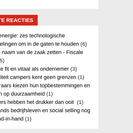
TE REACTIES
nergie: zes technologische
elingen om in de gaten te houden
(6)
 naam van de zaak zetten - Fiscale
5)
 je fit en vitaal als ondernemer
(3)
iteit campers kent geen grenzen
(1)
aars kiezen hun topbestemmingen en
in op duurzaamheid
(1)
rs hebben het drukker dan ooit
(1)
nds bedrijfsleven en social selling nog
nd-in-hand
(1)