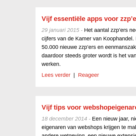
Vijf essentiële apps voor zzp’
29 januari 2015 -
Het aantal zzp’ers ne
cijfers van de Kamer van Koophandel. 
50.000 nieuwe zzp’ers en eenmanszake
daardoor steeds groter wordt is het van
werken.
Lees verder
|
Reageer
Vijf tips voor webshopeigenar
18 december 2014 -
Een nieuw jaar, n
eigenaren van webshops krijgen te ma
andere wetgeving, een nieuwe extensi