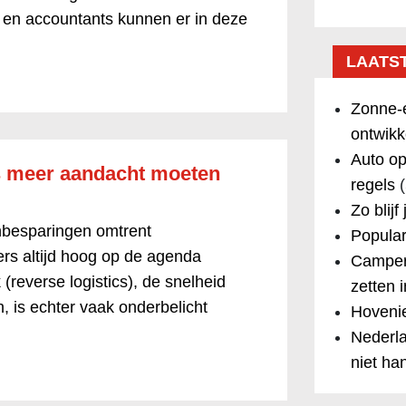
en en accountants kunnen er in deze
LAATS
Zonne-e
ontwikk
Auto op
s meer aandacht moeten
regels
(
Zo blijf
tenbesparingen omtrent
Popular
ers altijd hoog op de agenda
Camper
 (reverse logistics), de snelheid
zetten 
 is echter vaak onderbelicht
Hovenie
Nederla
niet ha