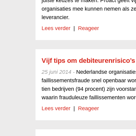
juiste keuzes te maken. Proact geeft vijf
organisaties mee kunnen nemen als z
leverancier.
Lees verder
|
Reageer
Vijf tips om debiteurenrisico’
25 juni 2014 -
Nederlandse organisaties
faillissementsfraude snel openbaar w
tien bedrijven (94 procent) zijn voorst
waarin frauduleuze faillissementen wo
Lees verder
|
Reageer