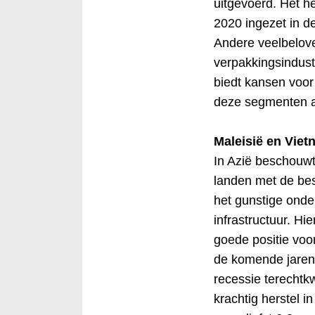
uitgevoerd. Het he
2020 ingezet in d
Andere veelbelove
verpakkingsindust
biedt kansen voor
deze segmenten ac
Maleisië en Vietn
In Azië beschouwt
landen met de bes
het gunstige ond
infrastructuur. Hi
goede positie voo
de komende jaren.
recessie terechtk
krachtig herstel i