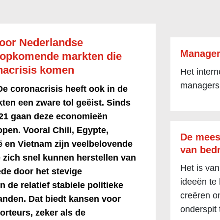
voor Nederlandse
Manager
n opkomende markten die
onacrisis komen
Het inter
managers
De coronacrisis heeft ook in de
en een zware tol geëist. Sinds
021 gaan deze economieën
open. Vooral Chili, Egypte,
De mees
ë en Vietnam zijn veelbelovende
van bedr
 zich snel kunnen herstellen van
Het is van
de door het stevige
ideeën te
n de relatief stabiele politieke
creëren om
 landen. Dat biedt kansen voor
onderspit 
rteurs, zeker als de