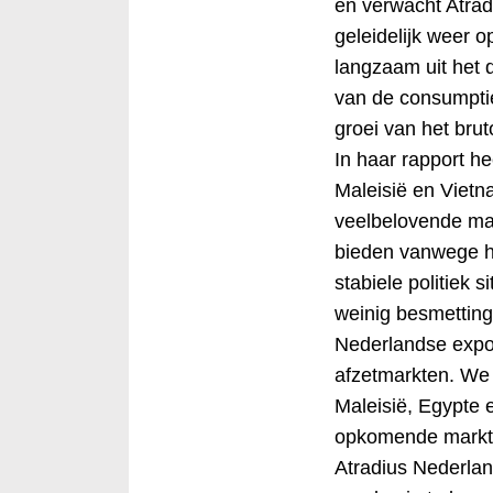
en verwacht Atra
geleidelijk weer 
langzaam uit het d
van de consumptie 
groei van het bru
In haar rapport he
Maleisië en Vietn
veelbelovende ma
bieden vanwege h
stabiele politiek s
weinig besmetting
Nederlandse expor
afzetmarkten. We i
Maleisië, Egypte 
opkomende markt
Atradius Nederland