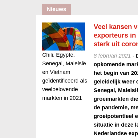
Nieuws
Veel kansen 
exporteurs i
sterk uit cor
Chili, Egypte,
8 februari 2021 -
Senegal, Maleisië
opkomende markt
en Vietnam
het begin van 2
geïdentificeerd als
geleidelijk weer 
veelbelovende
Senegal, Maleisi
markten in 2021
groeimarkten die
de pandemie, me
groeipotentieel e
situatie in deze
Nederlandse expo