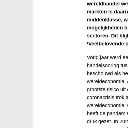
wereldhandel wee
markten is daar
middenklasse, w
mogelijkheden b
sectoren. Dit bli
‘Veelbelovende 
Vorig jaar werd e
handelsoorlog tu
beschouwd als het 
wereldeconomie. Al
grootste risico u
coronacrisis trok 
wereldeconomie. 
heeft de pandemie
druk gezet. In 202