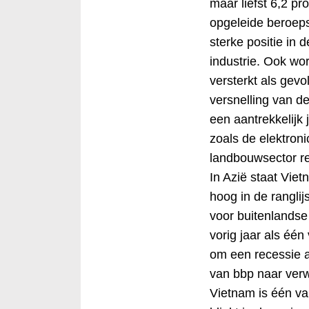
maar liefst 6,2 pr
opgeleide beroeps
sterke positie in
industrie. Ook wor
versterkt als gevo
versnelling van d
een aantrekkelijk 
zoals de elektroni
landbouwsector red
In Azië staat Viet
hoog in de ranglij
voor buitenlandse
vorig jaar als één
om een recessie a
van bbp naar verw
Vietnam is één va