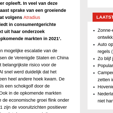
r opleeft. In veel van deze
naast sprake van een groeiende
LAATS
at volgens
Atradius
iedt in consumentgerichte
Zonne-e
jkt uit haar onderzoek
ontwikk
opkomende markten in 2021’.
Auto op
en mogelijke escalatie van de
regels
(
ssen de Verenigde Staten en China
Zo blijf
belangrijkste risico voor de
Popular
 snel werd duidelijk dat het
Camper
it een heel andere hoek kwam. De
zetten 
als een schokgolf door de
Hovenie
Ook in de opkomende markten
Nederla
 de economische groei flink onder
niet ha
1 zijn de vooruitzichten positiever