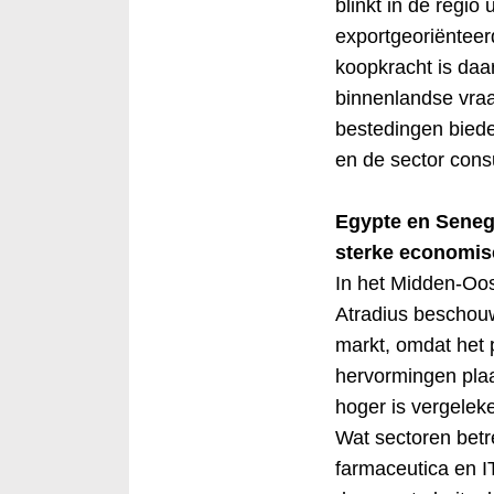
blinkt in de regio
exportgeoriënteer
koopkracht is daa
binnenlandse vra
bestedingen biede
en de sector con
Egypte en Senegal
sterke economis
In het Midden-Oos
Atradius beschouw
markt, omdat het p
hervormingen plaa
hoger is vergelek
Wat sectoren betre
farmaceutica en I