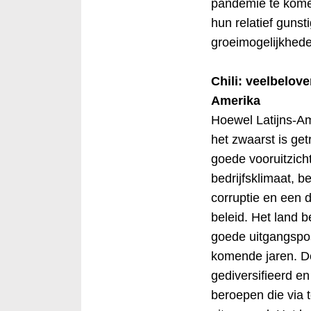
pandemie te kome
hun relatief gunst
groeimogelijkhede
Chili: veelbelove
Amerika
Hoewel Latijns-Am
het zwaarst is get
goede vooruitzicht
bedrijfsklimaat, b
corruptie en een 
beleid. Het land b
goede uitgangsposi
komende jaren. D
gediversifieerd en
beroepen die via