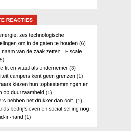
TE REACTIES
nergie: zes technologische
elingen om in de gaten te houden
(6)
 naam van de zaak zetten - Fiscale
5)
 je fit en vitaal als ondernemer
(3)
iteit campers kent geen grenzen
(1)
aars kiezen hun topbestemmingen en
in op duurzaamheid
(1)
rs hebben het drukker dan ooit
(1)
nds bedrijfsleven en social selling nog
nd-in-hand
(1)