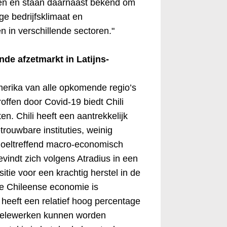
n en staan daarnaast bekend om
ige bedrijfsklimaat en
n in verschillende sectoren."
nde afzetmarkt in Latijns-
erika van alle opkomende regio’s
roffen door Covid-19 biedt Chili
en. Chili heeft een aantrekkelijk
etrouwbare instituties, weinig
doeltreffend macro-economisch
evindt zich volgens Atradius in een
tie voor een krachtig herstel in de
e Chileense economie is
 heeft een relatief hoog percentage
 telewerken kunnen worden