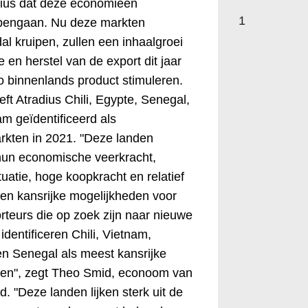
dius dat deze economieën
1
opengaan. Nu deze markten
al kruipen, zullen een inhaalgroei
en herstel van de export dit jaar
to binnenlands product stimuleren.
eft Atradius Chili, Egypte, Senegal,
am geïdentificeerd als
rkten in 2021. "Deze landen
un economische veerkracht,
ituatie, hoge koopkracht en relatief
en kansrijke mogelijkheden voor
teurs die op zoek zijn naar nieuwe
dentificeren Chili, Vietnam,
en Senegal als meest kansrijke
en", zegt Theo Smid, econoom van
. "Deze landen lijken sterk uit de