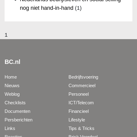
nog niet hand-in-hand
(1)
1
BC.nl
Home
Bedrijfsvoering
Nieuws
Commercieel
Weblog
Personeel
Checklists
ICT/Telecom
Documenten
Financieel
Persberichten
Lifestyle
Links
Tips & Tricks
Reacties
Brisk Voordeel