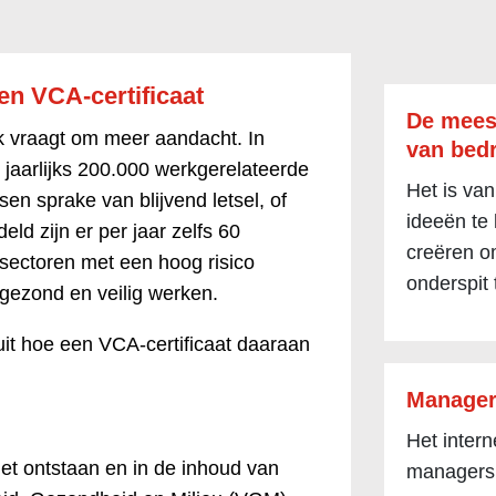
en VCA-certificaat
De mees
rk vraagt om meer aandacht. In
van bedr
jaarlijks 200.000 werkgerelateerde
Het is van
sen sprake van blijvend letsel, of
ideeën te
ld zijn er per jaar zelfs 60
creëren om
 sectoren met een hoog risico
onderspit 
gezond en veilig werken.
uit hoe een VCA-certificaat daaraan
Manager
Het inter
het ontstaan en in de inhoud van
managers