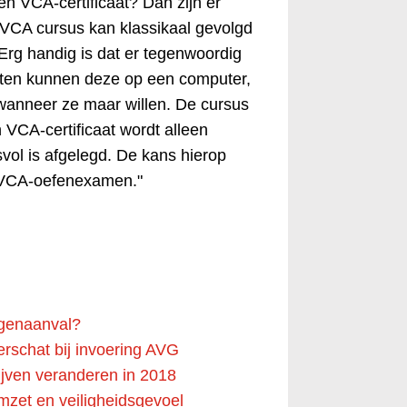
n VCA-certificaat? Dan zijn er
 VCA cursus kan klassikaal gevolgd
 Erg handig is dat er tegenwoordig
isten kunnen deze op een computer,
wanneer ze maar willen. De cursus
VCA-certificaat wordt alleen
ol is afgelegd. De kans hierop
n VCA-oefenexamen."
tegenaanval?
erschat bij invoering AVG
jven veranderen in 2018
zet en veiligheidsgevoel