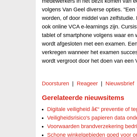
medewerkers in het bezit komen van ee
volgens Van Geel diverse opties. "Een
worden, of door middel van zelfstudie.
ook online VCA e-learnings zijn. Curs
tablet of smartphone volgens waar en 
wordt afgesloten met een examen. Een 
verkregen wanneer het examen succesv
wordt vergroot door het doen van ee
Doorsturen
|
Reageer
|
Nieuwsbrief
Gerelateerde nieuwsitems
Digitale veiligheid â€“ preventie of 
Veiligheidsrisico's papieren data ond
Voorwaarden brandverzekering bedri
Schone winkelgebieden goed voor om