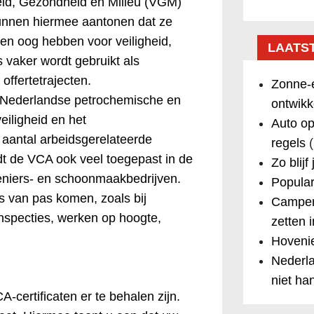
heid, Gezondheid en Milieu (VGM)
nnen hiermee aantonen dat ze
en oog hebben voor veiligheid,
LAATS
 vaker wordt gebruikt als
offertetrajecten.
Zonne-e
de Nederlandse petrochemische en
ontwikk
eiligheid en het
Auto op
t aantal arbeidsgerelateerde
regels
(
dt de VCA ook veel toegepast in de
Zo blijf
veniers- en schoonmaakbedrijven.
Popular
es van pas komen, zoals bij
Camper
specties, werken op hoogte,
zetten 
Hovenie
Nederla
niet ha
-certificaten er te behalen zijn.