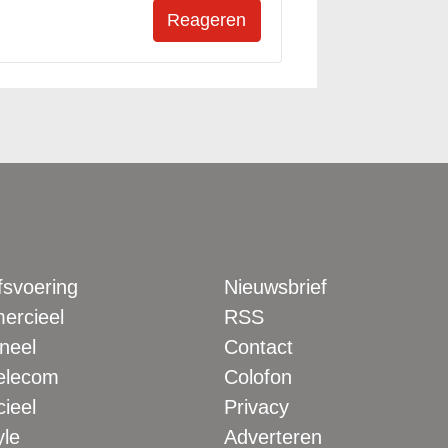
fsvoering
Nieuwsbrief
rcieel
RSS
neel
Contact
elecom
Colofon
ieel
Privacy
yle
Adverteren