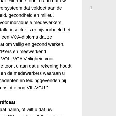
icaat. Hiermee toont u aan dat uw
1
rsysteem dat voldoet aan de
eid, gezondheid en milieu.
 voor individuele medewerkers.
allatiesector is er bijvoorbeeld het
et een VCA-diploma dat ze
aat om veilig en gezond werken,
ZZP’ers en meewerkend
 VOL, VCA Veiligheid voor
 toont u aan dat u rekening houdt
u en de medewerkers waaraan u
ercedenten en leidinggevenden bij
tenslotte nog VIL-VCU."
tifcaat
at halen, of wilt u dat uw