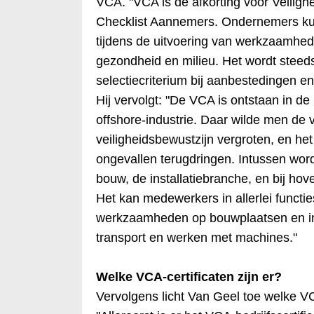
VCA. "VCA is de afkorting voor Veilig
Checklist Aannemers. Ondernemers ku
tijdens de uitvoering van werkzaamhed
gezondheid en milieu. Het wordt steeds
selectiecriterium bij aanbestedingen en 
Hij vervolgt: "De VCA is ontstaan in 
offshore-industrie. Daar wilde men de v
veiligheidsbewustzijn vergroten, en he
ongevallen terugdringen. Intussen wor
bouw, de installatiebranche, en bij ho
Het kan medewerkers in allerlei functi
werkzaamheden op bouwplaatsen en in
transport en werken met machines."
Welke VCA-certificaten zijn er?
Vervolgens licht Van Geel toe welke VCA