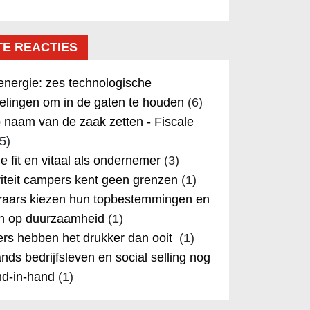
TE REACTIES
nergie: zes technologische
elingen om in de gaten te houden
(6)
 naam van de zaak zetten - Fiscale
5)
 je fit en vitaal als ondernemer
(3)
iteit campers kent geen grenzen
(1)
aars kiezen hun topbestemmingen en
in op duurzaamheid
(1)
rs hebben het drukker dan ooit
(1)
nds bedrijfsleven en social selling nog
nd-in-hand
(1)