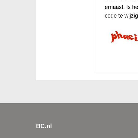
ernaast. Is he
code te wijzi
BC.nl