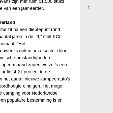
avans zijn met ruim 11.500 stuks
1
te van een jaar eerder.
eerland
he zit na een dieptepunt rond
tal jaren in de lift," stelt KCI-
epemaat. "Het
ouwen is ook in onze sector door
omische omstandigheden
lopen maand zagen we zelfs een
ar liefst 21 procent in de
n het aantal nieuwe kampeerauto’s
recordhoogte eindigen. Het moge
t de camping voor Nederlandse
een populaire bestemming is en