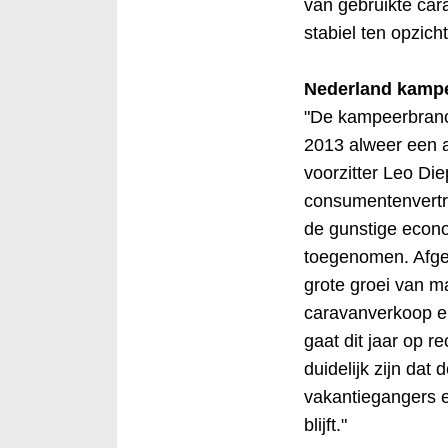
van gebruikte car
stabiel ten opzich
Nederland kamp
"De kampeerbranc
2013 alweer een aan
voorzitter Leo Di
consumentenvertr
de gunstige econ
toegenomen. Afge
grote groei van ma
caravanverkoop e
gaat dit jaar op 
duidelijk zijn da
vakantiegangers 
blijft."