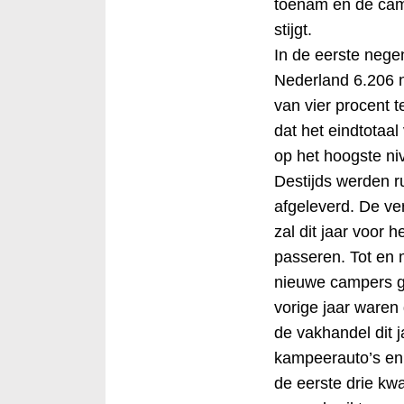
toenam en de camp
stijgt.
In de eerste neg
Nederland 6.206 
van vier procent t
dat het eindtotaa
op het hoogste ni
Destijds werden 
afgeleverd. De v
zal dit jaar voor 
passeren. Tot en
nieuwe campers ge
vorige jaar waren
de vakhandel dit 
kampeerauto’s en d
de eerste drie kw