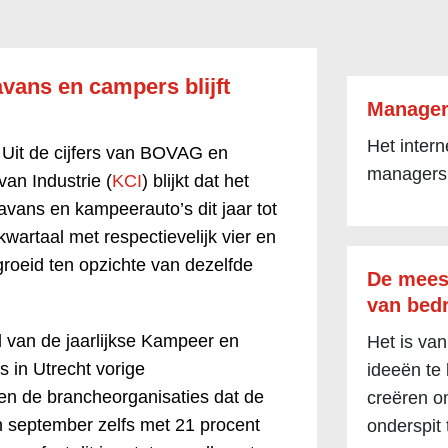
avans en campers blijft
Manager
Het inter
-
Uit de cijfers van BOVAG en
managers
an Industrie (
KCI
) blijkt dat het
avans en kampeerauto’s dit jaar tot
wartaal met respectievelijk vier en
groeid ten opzichte van dezelfde
De mees
van bedr
 van de jaarlijkse Kampeer en
Het is van
 in Utrecht vorige
ideeën te
en de brancheorganisaties dat de
creëren om
 september zelfs met 21 procent
onderspit 