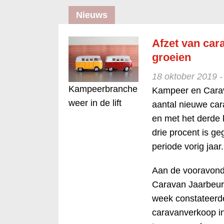
Nieuws
Afzet van car
groeien
18 oktober 2019 
Kampeerbranche
Kampeer en Carav
weer in de lift
aantal nieuwe car
en met het derde k
drie procent is ge
periode vorig jaar.
Aan de vooravond
Caravan Jaarbeurs
week constateerd
caravanverkoop in