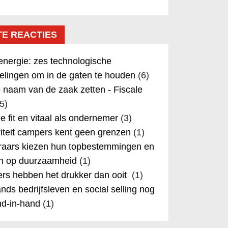
TE REACTIES
nergie: zes technologische
elingen om in de gaten te houden
(6)
 naam van de zaak zetten - Fiscale
5)
 je fit en vitaal als ondernemer
(3)
iteit campers kent geen grenzen
(1)
aars kiezen hun topbestemmingen en
in op duurzaamheid
(1)
rs hebben het drukker dan ooit
(1)
nds bedrijfsleven en social selling nog
nd-in-hand
(1)