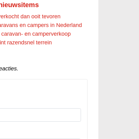
 nieuwsitems
rkocht dan ooit tevoren
aravans en campers in Nederland
r caravan- en camperverkoop
t razendsnel terrein
eacties.