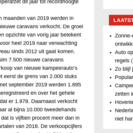
erafzet dit jaar tot recordhoogte
en maanden van 2019 werden in
LAATS
nieuwe caravans verkocht. De groei
en opzichte van vorig jaar betekent
Zonne-e
l voor heel 2019 naar verwachting
ontwikk
veau sinds 2012 uit gaat komen.
Auto op
ruim 7.500 nieuwe caravans
regels
(
erkoop van nieuwe kampeerauto’s
Zo blijf
het eerst de grens van 2.000 stuks
Popular
 met september 2019 werden 1.895
Camper
registreerd en over het gehele
zetten 
 dat er 1.978. Daarnaast verkocht
Hovenie
jaar al bijna 10.000 tweedehands
Nederla
at is vijftien procent meer dan in
niet ha
artalen van 2018. De verkoopcijfers