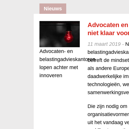
Nieuws
Advocaten en 
niet klaar vo
11 maart 2019 -
N
Advocaten- en
belastingadvieska
belastingadvieskantoren
betreft de mindset
lopen achter met
als andere Europe
innoveren
daadwerkelijke i
technologieën, w
samenwerkingsve
Die zijn nodig o
organisatievormen
uit het vandaag v