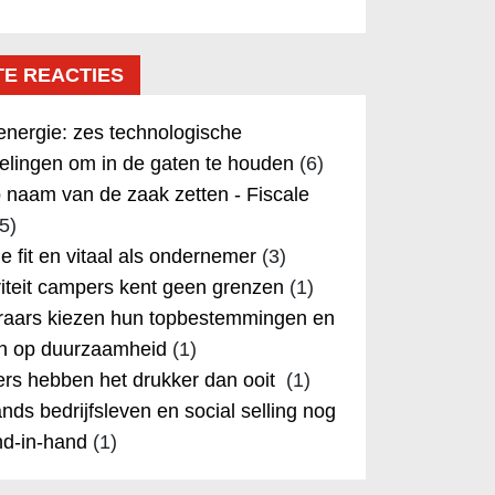
TE REACTIES
nergie: zes technologische
elingen om in de gaten te houden
(6)
 naam van de zaak zetten - Fiscale
5)
 je fit en vitaal als ondernemer
(3)
iteit campers kent geen grenzen
(1)
aars kiezen hun topbestemmingen en
in op duurzaamheid
(1)
rs hebben het drukker dan ooit
(1)
nds bedrijfsleven en social selling nog
nd-in-hand
(1)