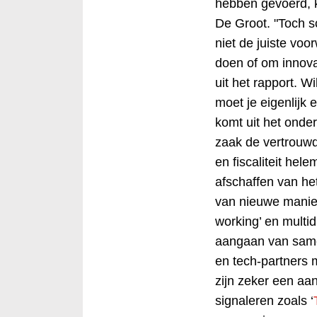
hebben gevoerd, k
De Groot. "Toch s
niet de juiste vo
doen of om innova
uit het rapport. W
moet je eigenlijk 
komt uit het onder
zaak de vertrouw
en fiscaliteit hel
afschaffen van he
van nieuwe manier
working’ en multi
aangaan van same
en tech-partners 
zijn zeker een aan
signaleren zoals ‘