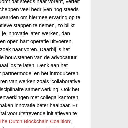
omt dat steeds naar voren", vertelt
cheppen veel bedrijven nog steeds
orwaarden om hiermee ervaring op te
tieve stappen te nemen, zo blijkt
il je innovatie laten werken, dan
een open hart operatie uitvoeren,
zoek naar voren. Daarbij is het
de bouwstenen van de advocatuur
emaal los te laten. Denk aan het
t partnermodel en het introduceren
en van werken zoals ‘collaborative
disciplinaire samenwerking. Ook het
nwerkingen met collega-kantoren
maken innovatie beter haalbaar. Er
tal vooruitstrevende initiatieven te
The Dutch Blockchain Coalition
’,