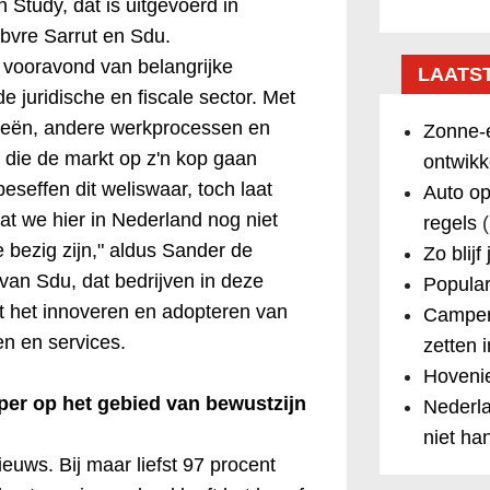
 Study, dat is uitgevoerd in
bvre Sarrut en Sdu.
 vooravond van belangrijke
LAATS
e juridische en fiscale sector. Met
ieën, andere werkprocessen en
Zonne-e
die de markt op z'n kop gaan
ontwikk
beseffen dit weliswaar, toch laat
Auto op
at we hier in Nederland nog niet
regels
(
 bezig zijn," aldus Sander de
Zo blijf
 van Sdu, dat bedrijven in deze
Popular
t het innoveren en adopteren van
Camper
n en services.
zetten 
Hovenie
per op het gebied van bewustzijn
Nederla
niet ha
euws. Bij maar liefst 97 procent