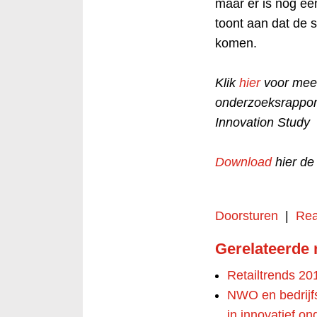
maar er is nog ee
toont aan dat de 
komen.
Klik
hier
voor meer
onderzoeksrappor
Innovation Study
Download
hier de
Doorsturen
|
Rea
Gerelateerde
Retailtrends 20
NWO en bedrijfs
in innovatief o