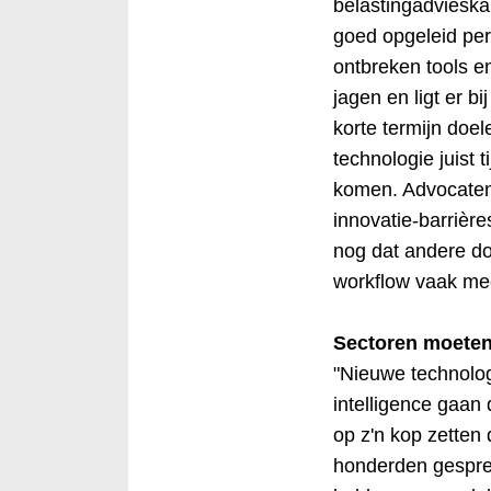
belastingadvieska
goed opgeleid pe
ontbreken tools e
jagen en ligt er bi
korte termijn doe
technologie juist 
komen. Advocaten
innovatie-barrière
nog dat andere doe
workflow vaak meer
Sectoren moete
"Nieuwe technologi
intelligence gaan 
op z'n kop zetten 
honderden gespre