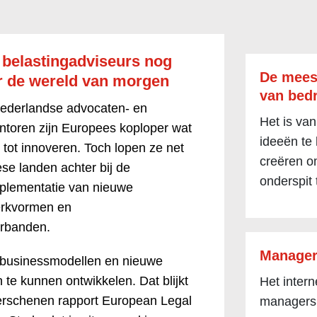
belastingadviseurs nog
De mees
or de wereld van morgen
van bedr
ederlandse advocaten- en
Het is van
ntoren zijn Europees koploper wat
ideeën te
 tot innoveren. Toch lopen ze net
creëren om
se landen achter bij de
onderspit 
mplementatie van nieuwe
erkvormen en
rbanden.
Manager
m businessmodellen en nieuwe
 te kunnen ontwikkelen. Dat blijkt
Het inter
erschenen rapport European Legal
managers