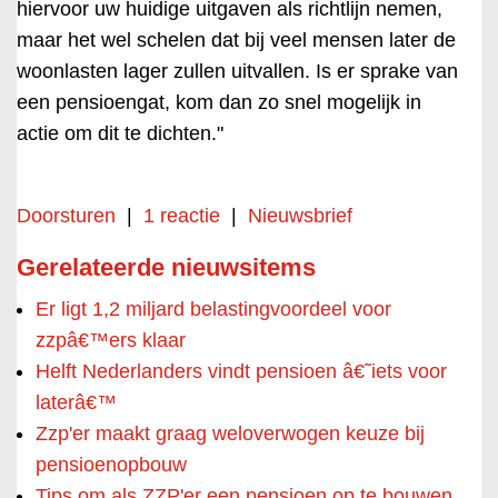
hiervoor uw huidige uitgaven als richtlijn nemen,
maar het wel schelen dat bij veel mensen later de
woonlasten lager zullen uitvallen. Is er sprake van
een pensioengat, kom dan zo snel mogelijk in
actie om dit te dichten."
Doorsturen
|
1 reactie
|
Nieuwsbrief
Gerelateerde nieuwsitems
Er ligt 1,2 miljard belastingvoordeel voor
zzpâ€™ers klaar
Helft Nederlanders vindt pensioen â€˜iets voor
laterâ€™
Zzp'er maakt graag weloverwogen keuze bij
pensioenopbouw
Tips om als ZZP'er een pensioen op te bouwen