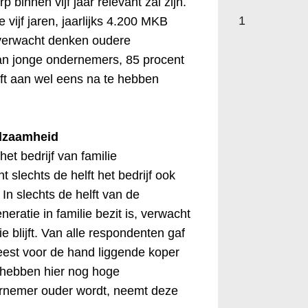
binnen vijf jaar relevant zal zijn.
1
vijf jaren, jaarlijks 4.200 MKB
 verwacht denken oudere
an jonge ondernemers, 85 procent
t aan wel eens na te hebben
ldzaamheid
et bedrijf van familie
slechts de helft het bedrijf ook
 In slechts de helft van de
eratie in familie bezit is, verwacht
e blijft. Van alle respondenten gaf
eest voor de hand liggende koper
 hebben hier nog hoge
rnemer ouder wordt, neemt deze