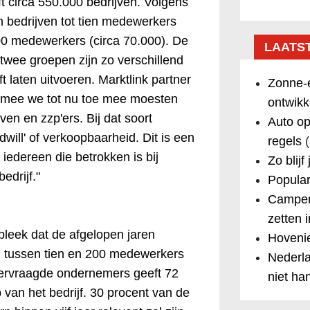
 circa 550.000 bedrijven. Volgens
n bedrijven tot tien medewerkers
200 medewerkers (circa 70.000). De
LAATS
wee groepen zijn zo verschillend
 laten uitvoeren. Marktlink partner
Zonne-e
armee we tot nu toe mee moesten
ontwikk
en en zzp'ers. Bij dat soort
Auto op
will' of verkoopbaarheid. Dit is een
regels
(
iedereen die betrokken is bij
Zo blijf
drijf."
Popular
Camper
zetten 
bleek dat de afgelopen jaren
Hovenie
n tussen tien en 200 medewerkers
Nederla
dervraagde ondernemers geeft 72
niet ha
van het bedrijf. 30 procent van de