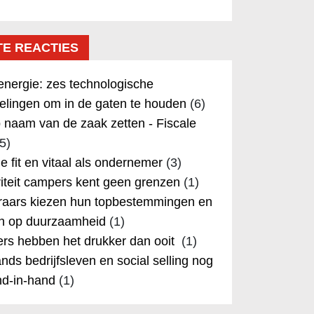
TE REACTIES
nergie: zes technologische
elingen om in de gaten te houden
(6)
 naam van de zaak zetten - Fiscale
5)
 je fit en vitaal als ondernemer
(3)
iteit campers kent geen grenzen
(1)
aars kiezen hun topbestemmingen en
in op duurzaamheid
(1)
rs hebben het drukker dan ooit
(1)
nds bedrijfsleven en social selling nog
nd-in-hand
(1)