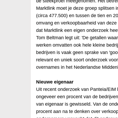
de steekproef meegenomen. Het betreft
Marktlink moet je deze groep splitsen i
(circa 477.500) en tussen de tien en 
omvang en verkoopbaarheid van deze t
dat Marktlink een eigen onderzoek heeft
Tom Beltman legt uit: 'De getallen wa
werken omvatten ook hele kleine bedrijv
bedrijven is vaak geen sprake van 'good
relevant en uniek soort onderzoek voor 
overnames in het Nederlandse Middenbe
Nieuwe eigenaar
Uit recent onderzoek van Panteia/EIM 
ongeveer een procent van de bedrijve
van eigenaar is gewisseld. Van de on
procent aan na te denken over verkoop 