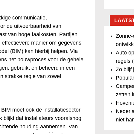
kkige communicatie,
LAATS
or de uitvoerbaarheid van
ast van hoge faalkosten. Partijen
Zonne-e
n effectievere manier om gegevens
ontwikk
del (BIM) kan hierbij helpen. Via
Auto op
jdens het bouwproces voor de gehele
regels
(
en, gebruikt en beheerd in een
Zo blijf
n strakke regie van zowel
Popular
Camper
zetten 
Hovenie
BIM moet ook de installatiesector
Nederla
blijkt dat installateurs vooralsnog
niet ha
wachtende houding aannemen. Van