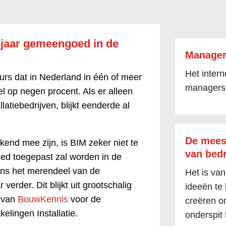
jf jaar gemeengoed in de
Manager
Het inter
eurs dat in Nederland in één of meer
managers
l op negen procent. Als er alleen
latiebedrijven, blijkt eenderde al
De mees
kend mee zijn, is BIM zeker niet te
van bedr
ed toegepast zal worden in de
gens het merendeel van de
Het is van
verder. Dit blijkt uit grootschalig
ideeën te
s van
BouwKennis
voor de
creëren om
lingen Installatie.
onderspit 