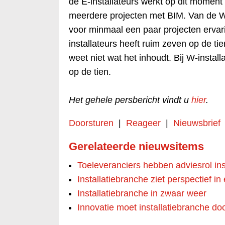
de E-installateurs werkt op dit moment
meerdere projecten met BIM. Van de W-
voor minmaal een paar projecten erva
installateurs heeft ruim zeven op de t
weet niet wat het inhoudt. Bij W-installa
op de tien.
Het gehele persbericht vindt u
hier
.
Doorsturen
|
Reageer
|
Nieuwsbrief
Gerelateerde nieuwsitems
Toeleveranciers hebben adviesrol ins
Installatiebranche ziet perspectief i
Installatiebranche in zwaar weer
Innovatie moet installatiebranche doo