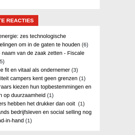
TE REACTIES
nergie: zes technologische
elingen om in de gaten te houden
(6)
 naam van de zaak zetten - Fiscale
5)
 je fit en vitaal als ondernemer
(3)
iteit campers kent geen grenzen
(1)
aars kiezen hun topbestemmingen en
in op duurzaamheid
(1)
rs hebben het drukker dan ooit
(1)
nds bedrijfsleven en social selling nog
nd-in-hand
(1)