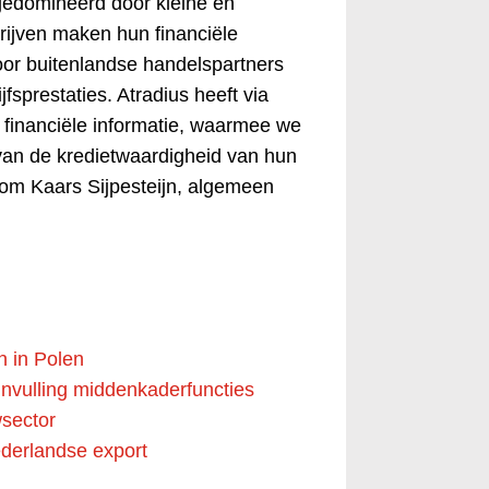
gedomineerd door kleine en
ijven maken hun financiële
oor buitenlandse handelspartners
sprestaties. Atradius heeft via
t financiële informatie, waarmee we
van de kredietwaardigheid van hun
om Kaars Sijpesteijn, algemeen
n in Polen
nvulling middenkaderfuncties
wsector
ederlandse export