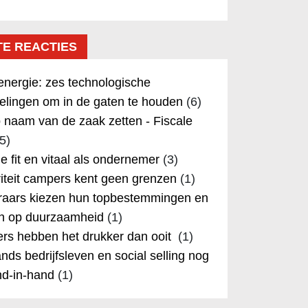
TE REACTIES
nergie: zes technologische
elingen om in de gaten te houden
(6)
 naam van de zaak zetten - Fiscale
5)
 je fit en vitaal als ondernemer
(3)
iteit campers kent geen grenzen
(1)
aars kiezen hun topbestemmingen en
in op duurzaamheid
(1)
rs hebben het drukker dan ooit
(1)
nds bedrijfsleven en social selling nog
nd-in-hand
(1)