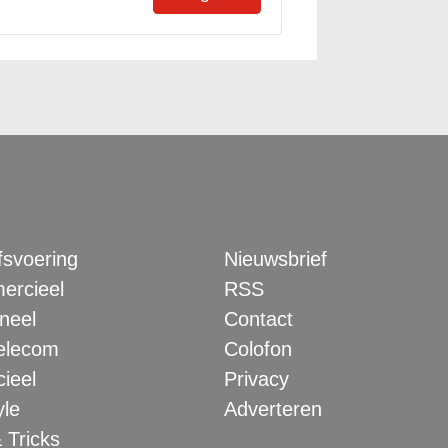
fsvoering
Nieuwsbrief
rcieel
RSS
neel
Contact
elecom
Colofon
ieel
Privacy
yle
Adverteren
 Tricks