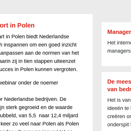
rt in Polen
Manager
rt in Polen biedt Nederlandse
Het inter
ich inspannen om een goed inzicht
managers
n aanpassen aan de normen van het
arin zij in tien stappen uiteenzet
succes in Polen kunnen vergroten.
De mees
 webinar onder de noemer
van bedr
or Nederlandse bedrijven. De
Het is van
jn sterk gegroeid en de waarde
ideeën te
dubbeld, van 5,5 naar 12,4 miljard
creëren om
 keer zo veel naar Polen als Polen
onderspit 