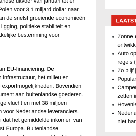
ndse uitvoer van januari tot en
 Polen voor 3,1 miljard dollar naar
van de snelst groeiende economieën
LAATS
igging, politieke stabiliteit en
kkelijke bestemming voor
Zonne-e
ontwikk
Auto op
regels
(
an EU-financiering. De
Zo blijf
 infrastructuur, het milieu en
Popular
e exportmogelijkheden. Bovendien
Camper
sument aan buitenlandse goederen.
zetten 
ge vlucht en met 38 miljoen
Hovenie
n voor Nederlandse leveranciers.
Nederla
n dat het gemiddelde inkomen van
niet ha
st-Europa. Buitenlandse