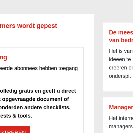
emers wordt gepest
De mees
van bedr
Het is van
ang
ideeën te
creëren om
treerde abonnees hebben toegang
onderspit 
olledig gratis en geeft u direct
et opgevraagde document of
Manager
honderden andere checklists,
ests & tools.
Het inter
managers
ISTREREN