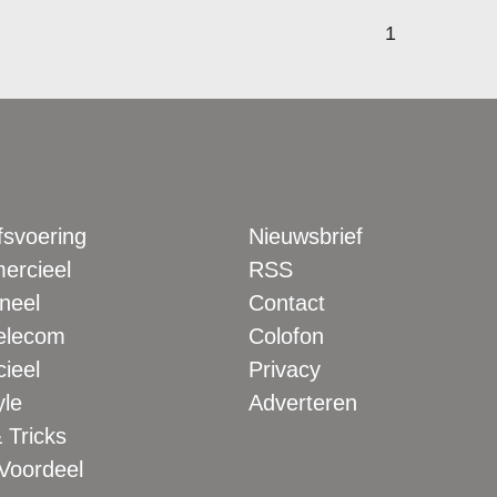
1
fsvoering
Nieuwsbrief
rcieel
RSS
neel
Contact
elecom
Colofon
ieel
Privacy
yle
Adverteren
 Tricks
 Voordeel