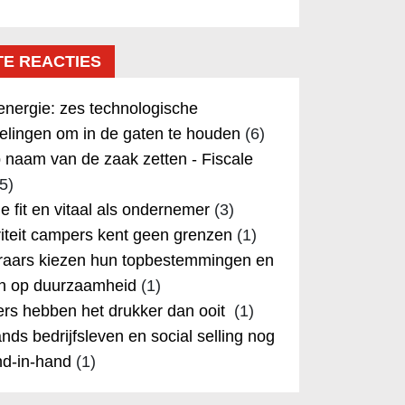
TE REACTIES
nergie: zes technologische
elingen om in de gaten te houden
(6)
 naam van de zaak zetten - Fiscale
5)
 je fit en vitaal als ondernemer
(3)
iteit campers kent geen grenzen
(1)
aars kiezen hun topbestemmingen en
in op duurzaamheid
(1)
rs hebben het drukker dan ooit
(1)
nds bedrijfsleven en social selling nog
nd-in-hand
(1)