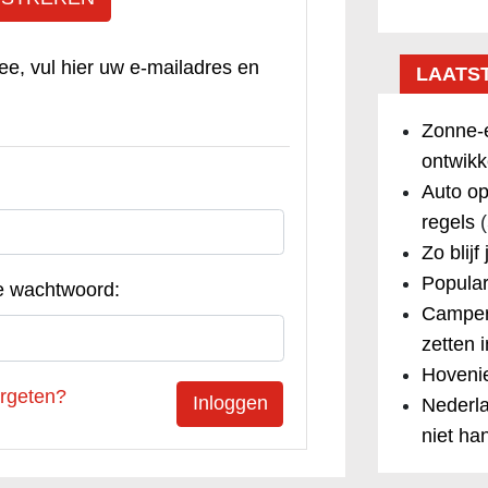
ee, vul hier uw e-mailadres en
LAATS
Zonne-e
ontwikk
Auto op
regels
(
Zo blijf
Popular
e wachtwoord:
Camper
zetten 
Hovenie
rgeten?
Nederla
niet ha