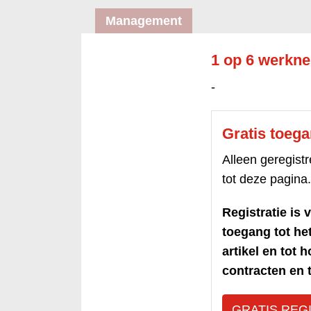
Management
1 op 6 werkn
-
Gratis toeg
Alleen geregis
tot deze pagina.
Registratie is v
toegang tot h
artikel en tot 
contracten en t
GRATIS REG