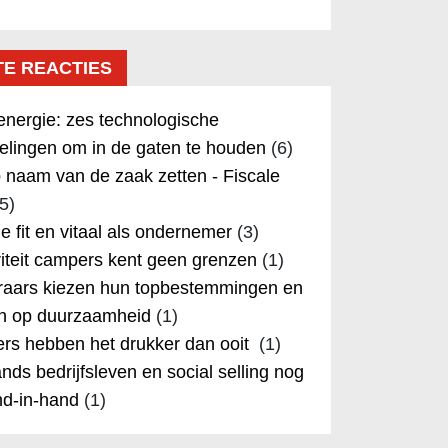
TE REACTIES
nergie: zes technologische
elingen om in de gaten te houden
(6)
 naam van de zaak zetten - Fiscale
5)
 je fit en vitaal als ondernemer
(3)
iteit campers kent geen grenzen
(1)
aars kiezen hun topbestemmingen en
in op duurzaamheid
(1)
rs hebben het drukker dan ooit
(1)
nds bedrijfsleven en social selling nog
nd-in-hand
(1)