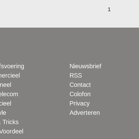
1
fsvoering
Nieuwsbrief
rcieel
RSS
neel
Contact
elecom
Colofon
ieel
Privacy
yle
Adverteren
 Tricks
 Voordeel