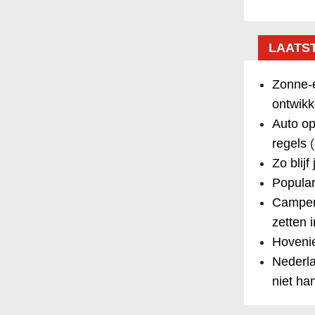
LAATS
Zonne-e
ontwikk
Auto op
regels
(
Zo blijf
Popular
Camper
zetten 
Hovenie
Nederla
niet ha