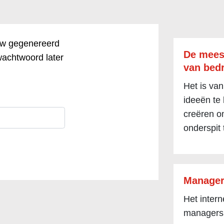
euw gegenereerd
De mees
wachtwoord later
van bedr
Het is van
ideeën te
creëren om
onderspit 
Manager
Het inter
managers