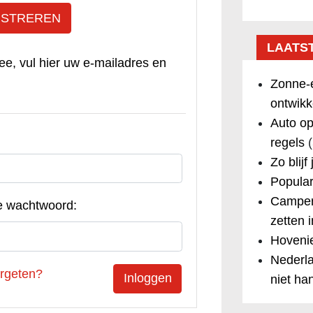
ISTREREN
LAATS
ee, vul hier uw e-mailadres en
Zonne-e
ontwikk
Auto op
regels
(
Zo blijf
Popular
Camper
e wachtwoord:
zetten 
Hovenie
Nederla
rgeten?
niet ha