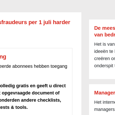
fraudeurs per 1 juli harder
De mees
van bedr
Het is van
ideeën te
ang
creëren om
onderspit 
treerde abonnees hebben toegang
olledig gratis en geeft u direct
Manager
et opgevraagde document of
honderden andere checklists,
Het inter
ests & tools.
managers