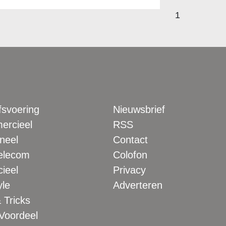
1
fsvoering
Nieuwsbrief
rcieel
RSS
neel
Contact
elecom
Colofon
ieel
Privacy
yle
Adverteren
 Tricks
 Voordeel