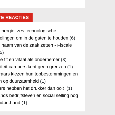
TE REACTIES
nergie: zes technologische
elingen om in de gaten te houden
(6)
 naam van de zaak zetten - Fiscale
5)
 je fit en vitaal als ondernemer
(3)
iteit campers kent geen grenzen
(1)
aars kiezen hun topbestemmingen en
in op duurzaamheid
(1)
rs hebben het drukker dan ooit
(1)
nds bedrijfsleven en social selling nog
nd-in-hand
(1)