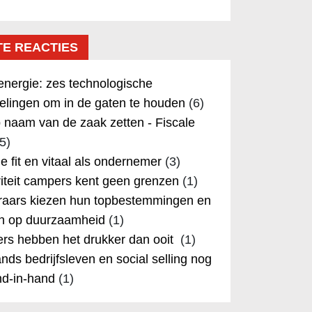
TE REACTIES
nergie: zes technologische
elingen om in de gaten te houden
(6)
 naam van de zaak zetten - Fiscale
5)
 je fit en vitaal als ondernemer
(3)
iteit campers kent geen grenzen
(1)
aars kiezen hun topbestemmingen en
in op duurzaamheid
(1)
rs hebben het drukker dan ooit
(1)
nds bedrijfsleven en social selling nog
nd-in-hand
(1)