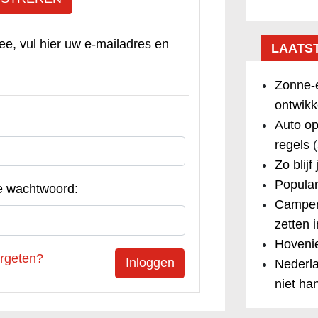
ee, vul hier uw e-mailadres en
LAATS
Zonne-e
ontwikk
Auto op
regels
(
Zo blijf
Popular
e wachtwoord:
Camper
zetten 
Hovenie
rgeten?
Nederla
niet ha