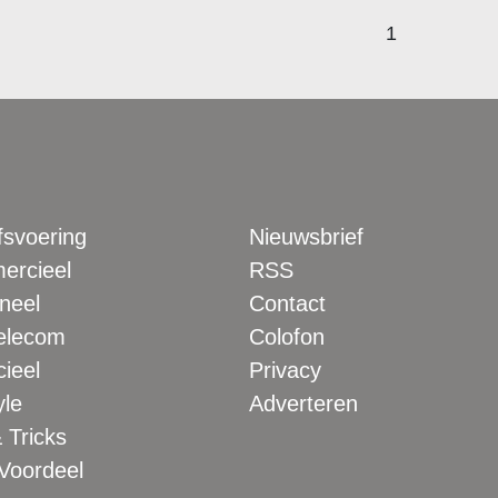
1
fsvoering
Nieuwsbrief
rcieel
RSS
neel
Contact
elecom
Colofon
ieel
Privacy
yle
Adverteren
 Tricks
 Voordeel