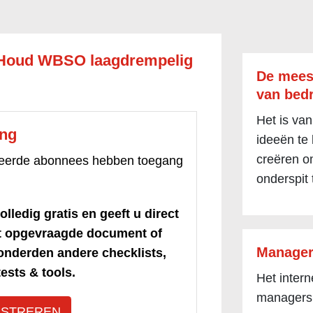
Houd WBSO laagdrempelig
De mees
van bedr
Het is van
ang
ideeën te
creëren om
treerde abonnees hebben toegang
onderspit 
olledig gratis en geeft u direct
et opgevraagde document of
Manager
honderden andere checklists,
ests & tools.
Het inter
managers
ISTREREN