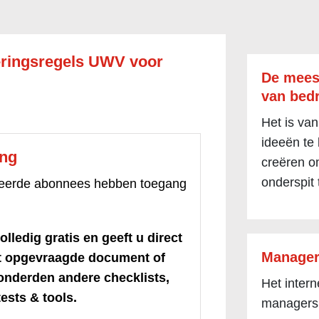
eringsregels UWV voor
De mees
van bedr
Het is van
ideeën te
ang
creëren om
onderspit 
treerde abonnees hebben toegang
olledig gratis en geeft u direct
Manager
et opgevraagde document of
honderden andere checklists,
Het inter
ests & tools.
managers