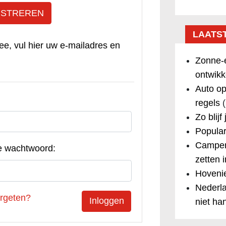
ISTREREN
LAATS
ee, vul hier uw e-mailadres en
Zonne-e
ontwikk
Auto op
regels
(
Zo blijf
Popular
Camper
e wachtwoord:
zetten 
Hovenie
Nederla
rgeten?
niet ha