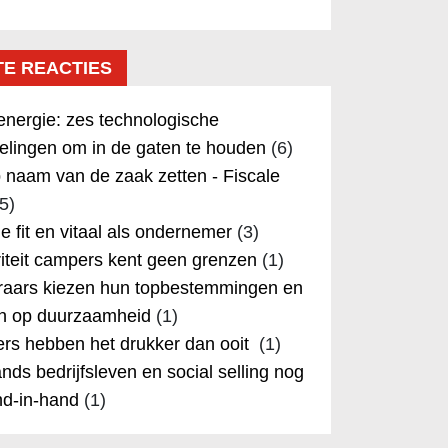
TE REACTIES
nergie: zes technologische
elingen om in de gaten te houden
(6)
 naam van de zaak zetten - Fiscale
5)
 je fit en vitaal als ondernemer
(3)
iteit campers kent geen grenzen
(1)
aars kiezen hun topbestemmingen en
in op duurzaamheid
(1)
rs hebben het drukker dan ooit
(1)
nds bedrijfsleven en social selling nog
nd-in-hand
(1)