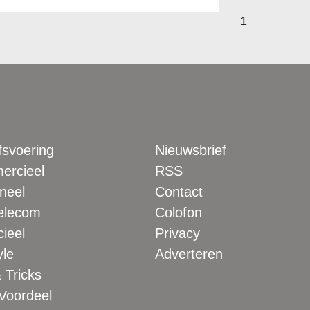
1
fsvoering
Nieuwsbrief
rcieel
RSS
neel
Contact
elecom
Colofon
ieel
Privacy
yle
Adverteren
 Tricks
 Voordeel