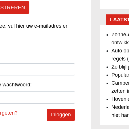
ISTREREN
LAATS
ee, vul hier uw e-mailadres en
Zonne-e
ontwikk
Auto op
regels
(
Zo blijf
Popular
Camper
e wachtwoord:
zetten 
Hovenie
Nederla
rgeten?
niet ha