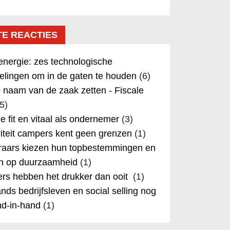
TE REACTIES
nergie: zes technologische
elingen om in de gaten te houden
(6)
 naam van de zaak zetten - Fiscale
5)
 je fit en vitaal als ondernemer
(3)
iteit campers kent geen grenzen
(1)
aars kiezen hun topbestemmingen en
in op duurzaamheid
(1)
rs hebben het drukker dan ooit
(1)
nds bedrijfsleven en social selling nog
nd-in-hand
(1)