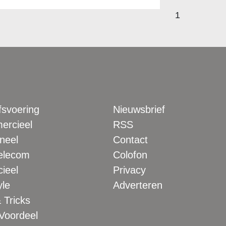
1
fsvoering
Nieuwsbrief
rcieel
RSS
neel
Contact
elecom
Colofon
ieel
Privacy
yle
Adverteren
 Tricks
 Voordeel