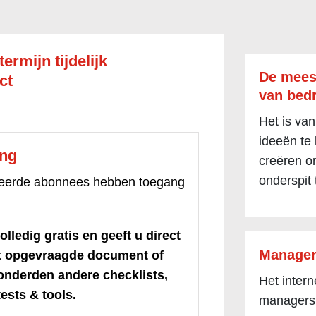
ermijn tijdelijk
De mees
ct
van bedr
Het is van
ideeën te
ang
creëren om
onderspit 
treerde abonnees hebben toegang
olledig gratis en geeft u direct
Manager
et opgevraagde document of
honderden andere checklists,
Het inter
ests & tools.
managers