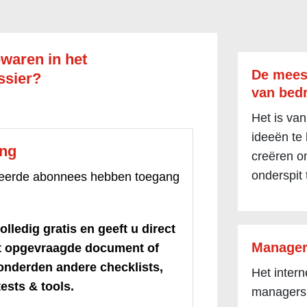
waren in het
De mees
ssier?
van bedr
Het is van
ideeën te
ang
creëren om
onderspit 
treerde abonnees hebben toegang
olledig gratis en geeft u direct
Manager
et opgevraagde document of
honderden andere checklists,
Het inter
ests & tools.
managers