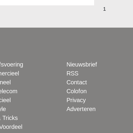
1
fsvoering
Nieuwsbrief
rcieel
RSS
neel
Contact
elecom
Colofon
ieel
Privacy
yle
Adverteren
 Tricks
 Voordeel