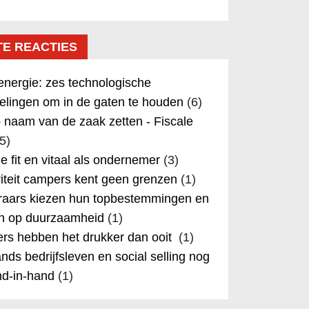
TE REACTIES
nergie: zes technologische
elingen om in de gaten te houden
(6)
 naam van de zaak zetten - Fiscale
5)
 je fit en vitaal als ondernemer
(3)
iteit campers kent geen grenzen
(1)
aars kiezen hun topbestemmingen en
in op duurzaamheid
(1)
rs hebben het drukker dan ooit
(1)
nds bedrijfsleven en social selling nog
nd-in-hand
(1)