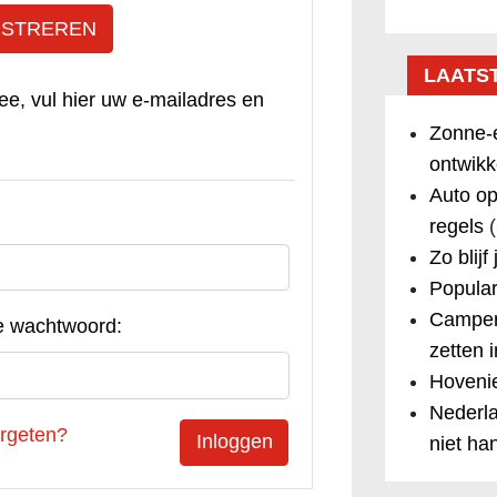
ISTREREN
LAATS
ee, vul hier uw e-mailadres en
Zonne-e
ontwikk
Auto op
regels
(
Zo blijf
Popular
Camper
e wachtwoord:
zetten 
Hovenie
Nederla
rgeten?
niet ha