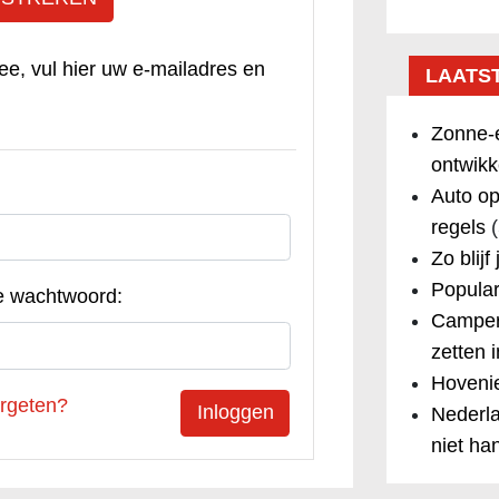
ee, vul hier uw e-mailadres en
LAATS
Zonne-e
ontwikk
Auto op
regels
(
Zo blijf
Popular
e wachtwoord:
Camper
zetten 
Hovenie
rgeten?
Nederla
niet ha