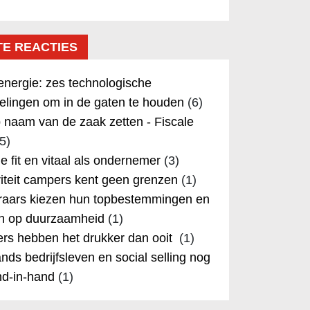
TE REACTIES
nergie: zes technologische
elingen om in de gaten te houden
(6)
 naam van de zaak zetten - Fiscale
5)
 je fit en vitaal als ondernemer
(3)
iteit campers kent geen grenzen
(1)
aars kiezen hun topbestemmingen en
in op duurzaamheid
(1)
rs hebben het drukker dan ooit
(1)
nds bedrijfsleven en social selling nog
nd-in-hand
(1)