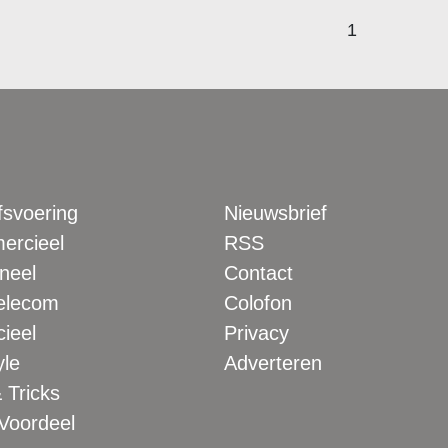
1
fsvoering
Nieuwsbrief
rcieel
RSS
neel
Contact
elecom
Colofon
ieel
Privacy
yle
Adverteren
 Tricks
 Voordeel