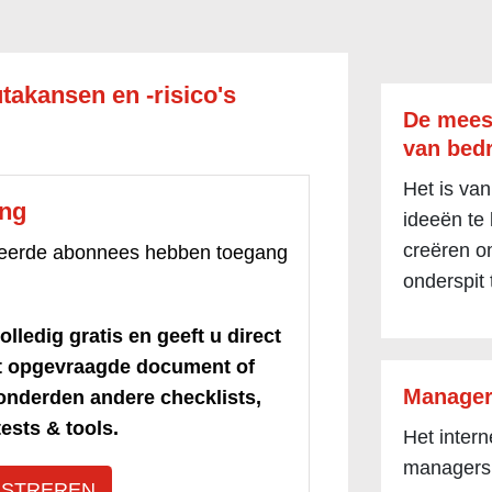
takansen en -risico's
De mees
van bedr
Het is van
ang
ideeën te
creëren om
treerde abonnees hebben toegang
onderspit 
olledig gratis en geeft u direct
et opgevraagde document of
Manager
honderden andere checklists,
ests & tools.
Het inter
managers
ISTREREN