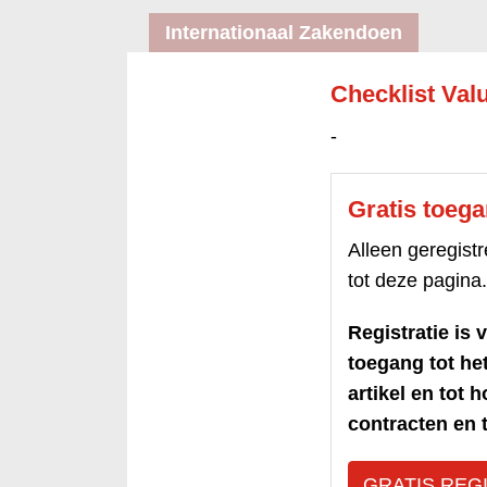
Internationaal Zakendoen
Checklist Valu
-
Gratis toeg
Alleen geregis
tot deze pagina.
Registratie is v
toegang tot h
artikel en tot 
contracten en t
GRATIS REG