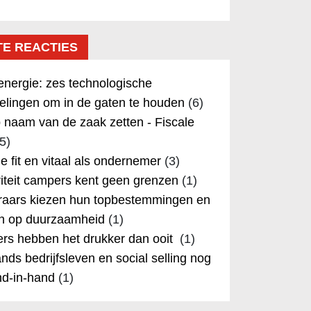
TE REACTIES
nergie: zes technologische
elingen om in de gaten te houden
(6)
 naam van de zaak zetten - Fiscale
5)
 je fit en vitaal als ondernemer
(3)
iteit campers kent geen grenzen
(1)
aars kiezen hun topbestemmingen en
in op duurzaamheid
(1)
rs hebben het drukker dan ooit
(1)
nds bedrijfsleven en social selling nog
nd-in-hand
(1)