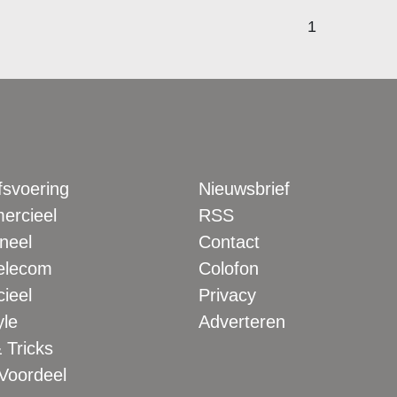
1
fsvoering
Nieuwsbrief
rcieel
RSS
neel
Contact
elecom
Colofon
ieel
Privacy
yle
Adverteren
 Tricks
 Voordeel