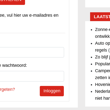
ee, vul hier uw e-mailadres en
LAATS
Zonne-e
ontwikk
Auto op
regels
(
Zo blijf
Popular
e wachtwoord:
Camper
zetten 
Hovenie
rgeten?
Nederla
niet ha