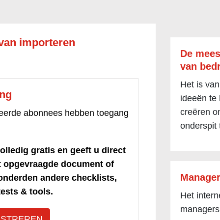
van importeren
De mees
van bedr
Het is van
ang
ideeën te
creëren om
treerde abonnees hebben toegang
onderspit 
olledig gratis en geeft u direct
et opgevraagde document of
Manager
honderden andere checklists,
ests & tools.
Het inter
managers
ISTREREN