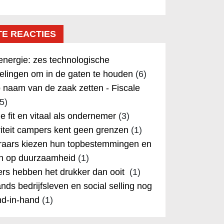
TE REACTIES
nergie: zes technologische
elingen om in de gaten te houden
(6)
 naam van de zaak zetten - Fiscale
5)
 je fit en vitaal als ondernemer
(3)
iteit campers kent geen grenzen
(1)
aars kiezen hun topbestemmingen en
in op duurzaamheid
(1)
rs hebben het drukker dan ooit
(1)
nds bedrijfsleven en social selling nog
nd-in-hand
(1)