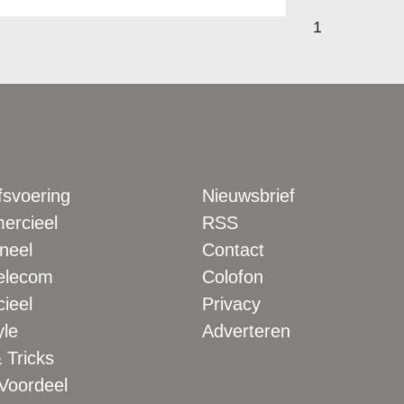
1
fsvoering
Nieuwsbrief
rcieel
RSS
neel
Contact
elecom
Colofon
ieel
Privacy
yle
Adverteren
 Tricks
 Voordeel