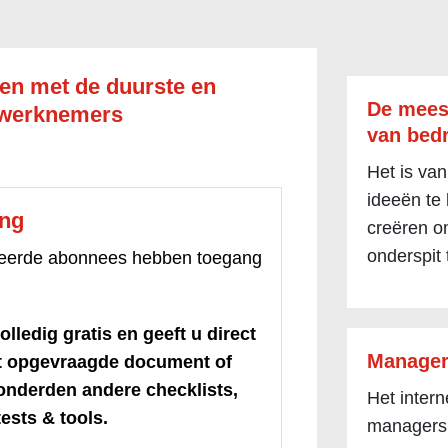
en met de duurste en
De mees
 werknemers
van bedr
Het is van
ideeën te
ang
creëren om
onderspit 
treerde abonnees hebben toegang
olledig gratis en geeft u direct
Manager
et opgevraagde document of
honderden andere checklists,
Het inter
ests & tools.
managers