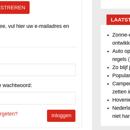
ISTREREN
LAATS
ee, vul hier uw e-mailadres en
Zonne-e
ontwikk
Auto op
regels
(
Zo blijf
Popular
Camper
e wachtwoord:
zetten 
Hovenie
Nederla
rgeten?
niet ha