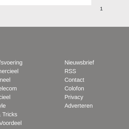
1
fsvoering
Nieuwsbrief
rcieel
RSS
neel
Contact
elecom
Colofon
ieel
Privacy
yle
Adverteren
 Tricks
 Voordeel