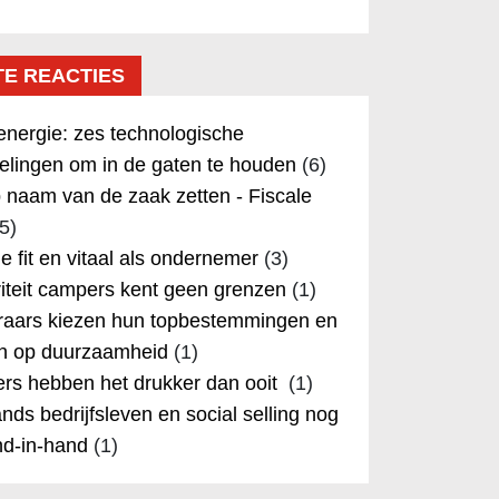
TE REACTIES
nergie: zes technologische
elingen om in de gaten te houden
(6)
 naam van de zaak zetten - Fiscale
5)
 je fit en vitaal als ondernemer
(3)
iteit campers kent geen grenzen
(1)
aars kiezen hun topbestemmingen en
in op duurzaamheid
(1)
rs hebben het drukker dan ooit
(1)
nds bedrijfsleven en social selling nog
nd-in-hand
(1)