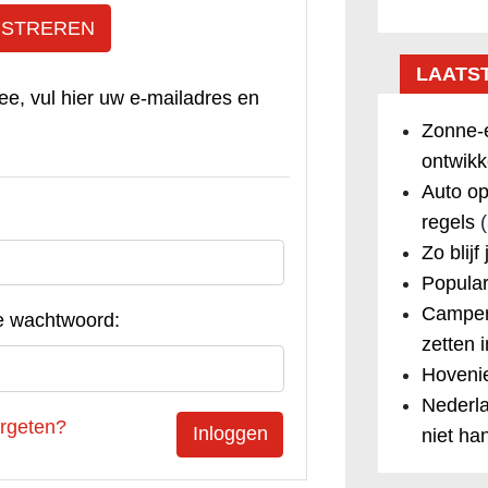
ISTREREN
LAATS
ee, vul hier uw e-mailadres en
Zonne-e
ontwikk
Auto op
regels
(
Zo blijf
Popular
Camper
e wachtwoord:
zetten 
Hovenie
Nederla
rgeten?
niet ha