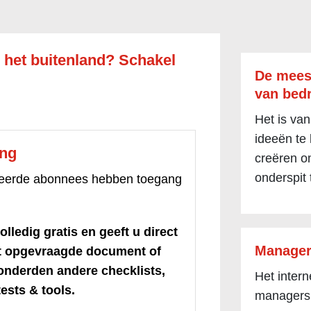
 het buitenland? Schakel
De mees
van bedr
Het is van
ideeën te
ang
creëren om
onderspit 
treerde abonnees hebben toegang
olledig gratis en geeft u direct
Manager
et opgevraagde document of
honderden andere checklists,
Het inter
ests & tools.
managers