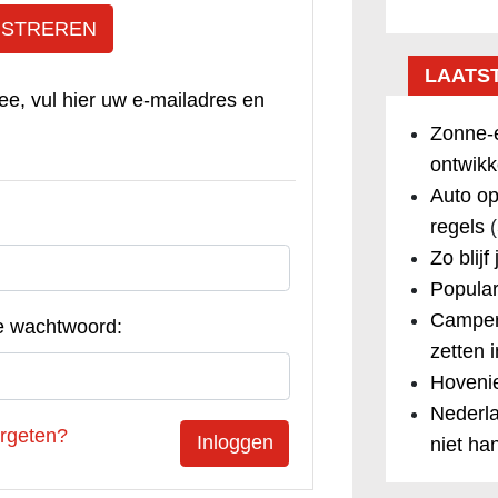
ISTREREN
LAATS
ee, vul hier uw e-mailadres en
Zonne-e
ontwikk
Auto op
regels
(
Zo blijf
Popular
Camper
e wachtwoord:
zetten 
Hovenie
Nederla
rgeten?
niet ha