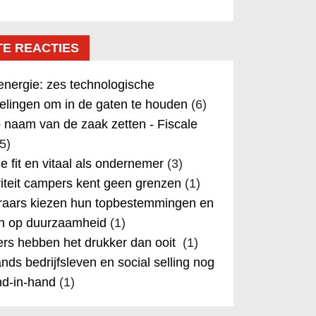
TE REACTIES
nergie: zes technologische
elingen om in de gaten te houden
(6)
 naam van de zaak zetten - Fiscale
5)
 je fit en vitaal als ondernemer
(3)
iteit campers kent geen grenzen
(1)
aars kiezen hun topbestemmingen en
in op duurzaamheid
(1)
rs hebben het drukker dan ooit
(1)
nds bedrijfsleven en social selling nog
nd-in-hand
(1)