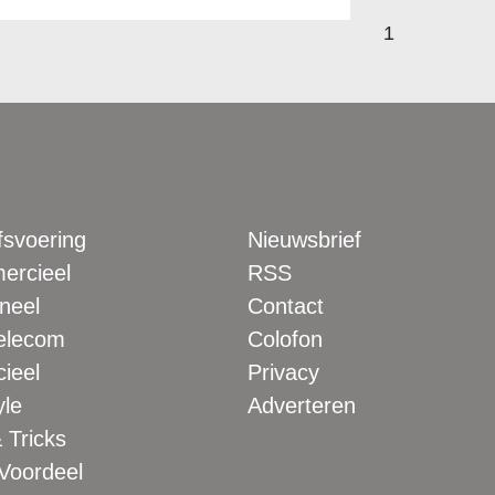
1
fsvoering
Nieuwsbrief
rcieel
RSS
neel
Contact
elecom
Colofon
ieel
Privacy
yle
Adverteren
 Tricks
 Voordeel