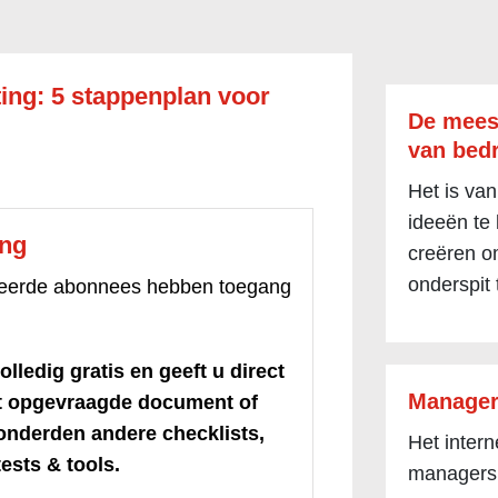
ing: 5 stappenplan voor
De mees
van bedr
Het is van
ideeën te
ang
creëren om
onderspit 
treerde abonnees hebben toegang
olledig gratis en geeft u direct
Manager
et opgevraagde document of
honderden andere checklists,
Het inter
ests & tools.
managers