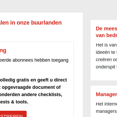
len in onze buurlanden
De mees
van bedr
Het is van
ang
ideeën te
creëren om
treerde abonnees hebben toegang
onderspit 
olledig gratis en geeft u direct
et opgevraagde document of
Manager
honderden andere checklists,
ests & tools.
Het inter
managers
ISTREREN