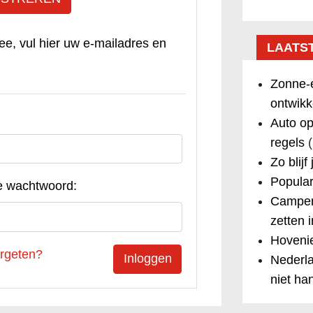
ee, vul hier uw e-mailadres en
LAATS
Zonne-e
ontwikk
Auto op
regels
(
Zo blijf
Popular
e wachtwoord:
Camper
zetten 
Hovenie
rgeten?
Nederla
niet ha