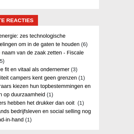
TE REACTIES
nergie: zes technologische
elingen om in de gaten te houden
(6)
 naam van de zaak zetten - Fiscale
5)
 je fit en vitaal als ondernemer
(3)
iteit campers kent geen grenzen
(1)
aars kiezen hun topbestemmingen en
in op duurzaamheid
(1)
rs hebben het drukker dan ooit
(1)
nds bedrijfsleven en social selling nog
nd-in-hand
(1)