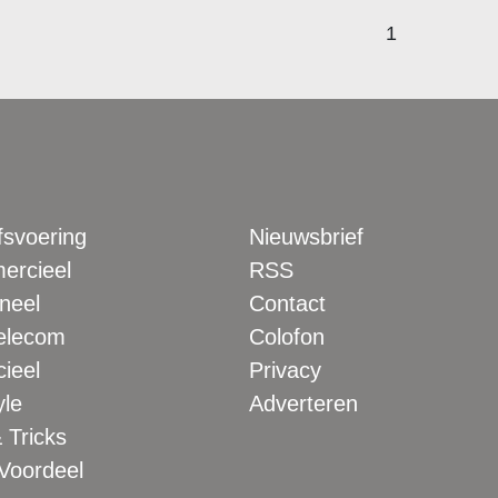
1
fsvoering
Nieuwsbrief
rcieel
RSS
neel
Contact
elecom
Colofon
ieel
Privacy
yle
Adverteren
 Tricks
 Voordeel