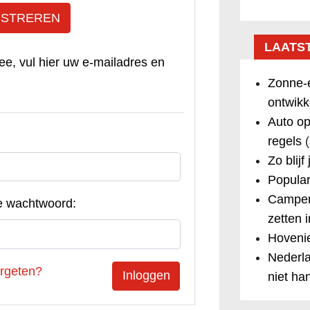
ISTREREN
LAATS
ee, vul hier uw e-mailadres en
Zonne-e
ontwikk
Auto op
regels
(
Zo blijf
Popular
Camper
e wachtwoord:
zetten 
Hovenie
Nederla
rgeten?
niet ha