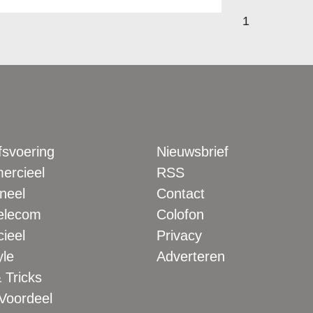
1
fsvoering
Nieuwsbrief
rcieel
RSS
neel
Contact
elecom
Colofon
ieel
Privacy
yle
Adverteren
 Tricks
 Voordeel