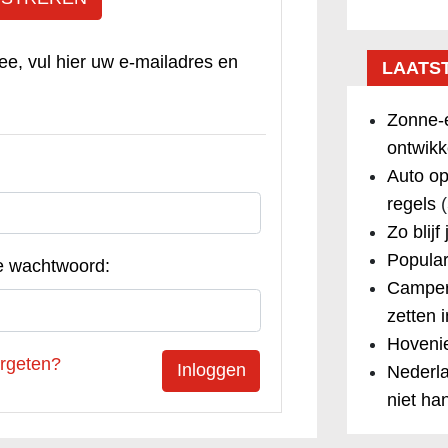
ee, vul hier uw e-mailadres en
LAATS
Zonne-e
ontwikk
Auto op
regels
(
Zo blijf
Popular
e wachtwoord:
Camper
zetten 
Hovenie
rgeten?
Nederla
niet ha