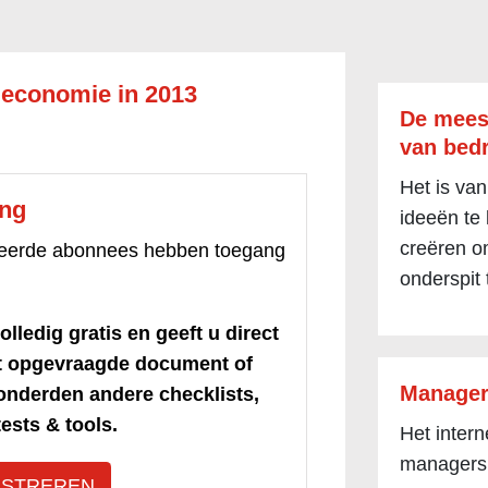
 economie in 2013
De mees
van bedr
Het is van
ang
ideeën te
creëren om
treerde abonnees hebben toegang
onderspit 
olledig gratis en geeft u direct
et opgevraagde document of
Manager
honderden andere checklists,
ests & tools.
Het inter
managers
ISTREREN