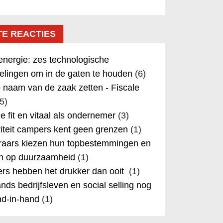
TE REACTIES
nergie: zes technologische
elingen om in de gaten te houden
(6)
 naam van de zaak zetten - Fiscale
5)
 je fit en vitaal als ondernemer
(3)
iteit campers kent geen grenzen
(1)
aars kiezen hun topbestemmingen en
in op duurzaamheid
(1)
rs hebben het drukker dan ooit
(1)
nds bedrijfsleven en social selling nog
nd-in-hand
(1)