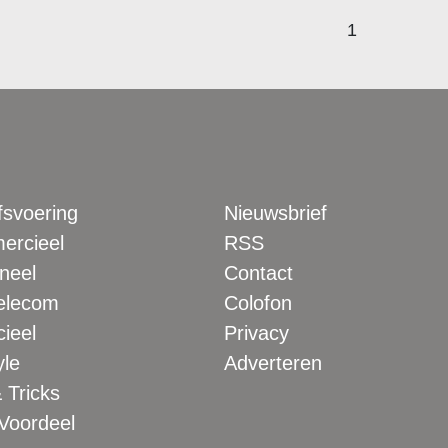
1
fsvoering
Nieuwsbrief
rcieel
RSS
neel
Contact
elecom
Colofon
ieel
Privacy
yle
Adverteren
 Tricks
 Voordeel