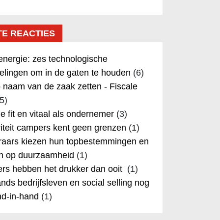
TE REACTIES
nergie: zes technologische
elingen om in de gaten te houden
(6)
 naam van de zaak zetten - Fiscale
5)
 je fit en vitaal als ondernemer
(3)
iteit campers kent geen grenzen
(1)
aars kiezen hun topbestemmingen en
in op duurzaamheid
(1)
rs hebben het drukker dan ooit
(1)
nds bedrijfsleven en social selling nog
nd-in-hand
(1)