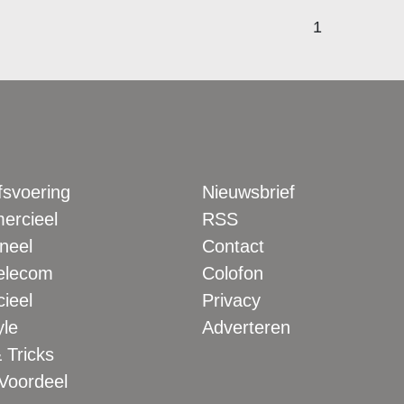
1
fsvoering
Nieuwsbrief
rcieel
RSS
neel
Contact
elecom
Colofon
ieel
Privacy
yle
Adverteren
 Tricks
 Voordeel