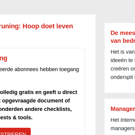
runing: Hoop doet leven
De mees
van bedr
Het is van
ang
ideeën te
creëren om
treerde abonnees hebben toegang
onderspit 
olledig gratis en geeft u direct
et opgevraagde document of
Manager
honderden andere checklists,
ests & tools.
Het inter
managers
ISTREREN