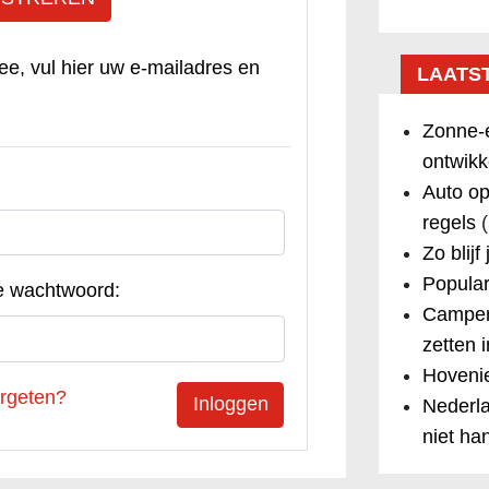
ee, vul hier uw e-mailadres en
LAATS
Zonne-e
ontwikk
Auto op
regels
(
Zo blijf
Popular
e wachtwoord:
Camper
zetten 
Hovenie
rgeten?
Nederla
niet ha