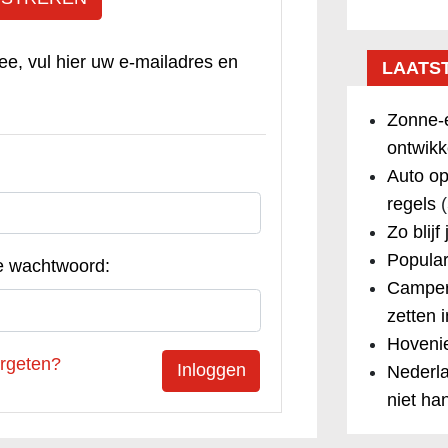
ee, vul hier uw e-mailadres en
LAATS
Zonne-e
ontwikk
Auto op
regels
(
Zo blijf
Popular
e wachtwoord:
Camper
zetten 
Hovenie
rgeten?
Nederla
niet ha