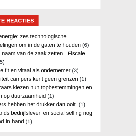
TE REACTIES
nergie: zes technologische
elingen om in de gaten te houden
(6)
 naam van de zaak zetten - Fiscale
5)
 je fit en vitaal als ondernemer
(3)
iteit campers kent geen grenzen
(1)
aars kiezen hun topbestemmingen en
in op duurzaamheid
(1)
rs hebben het drukker dan ooit
(1)
nds bedrijfsleven en social selling nog
nd-in-hand
(1)