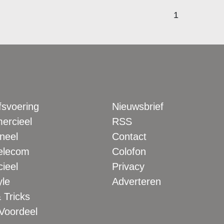
1
fsvoering
Nieuwsbrief
rcieel
RSS
neel
Contact
elecom
Colofon
ieel
Privacy
yle
Adverteren
 Tricks
 Voordeel