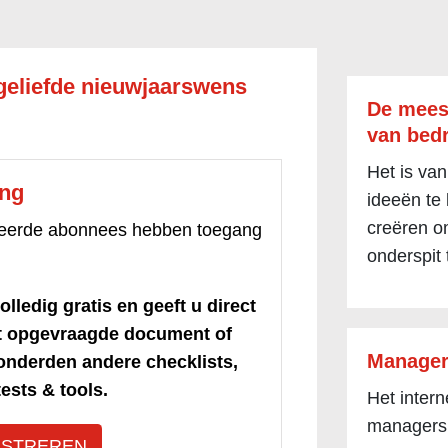
geliefde nieuwjaarswens
De mees
van bedr
Het is van
ang
ideeën te
creëren om
treerde abonnees hebben toegang
onderspit 
olledig gratis en geeft u direct
et opgevraagde document of
Manager
honderden andere checklists,
ests & tools.
Het inter
managers
ISTREREN