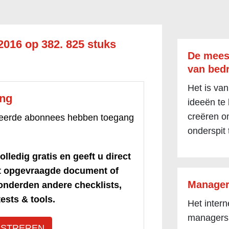
016 op 382. 825 stuks
De mees
van bedr
Het is van
ang
ideeën te
creëren om
treerde abonnees hebben toegang
onderspit 
olledig gratis en geeft u direct
et opgevraagde document of
Manager
honderden andere checklists,
ests & tools.
Het inter
managers
ISTREREN