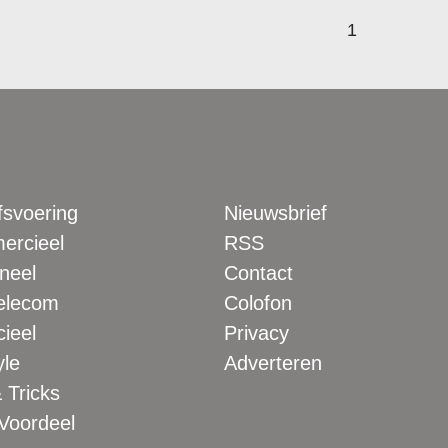
1
fsvoering
Nieuwsbrief
rcieel
RSS
neel
Contact
elecom
Colofon
ieel
Privacy
yle
Adverteren
 Tricks
 Voordeel