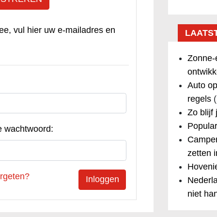
ee, vul hier uw e-mailadres en
LAATS
Zonne-e
ontwikk
Auto op
regels
(
Zo blijf
Popular
e wachtwoord:
Camper
zetten 
Hovenie
rgeten?
Nederla
niet ha