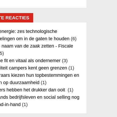
TE REACTIES
nergie: zes technologische
elingen om in de gaten te houden
(6)
 naam van de zaak zetten - Fiscale
5)
 je fit en vitaal als ondernemer
(3)
iteit campers kent geen grenzen
(1)
aars kiezen hun topbestemmingen en
in op duurzaamheid
(1)
rs hebben het drukker dan ooit
(1)
nds bedrijfsleven en social selling nog
nd-in-hand
(1)